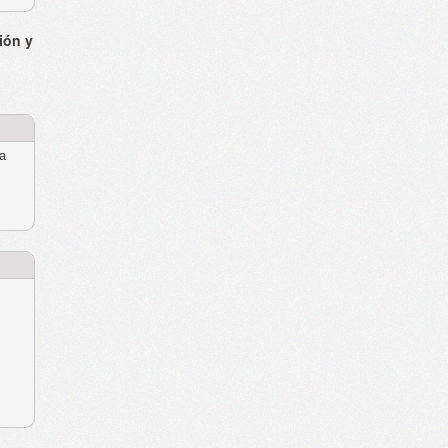
ión y
ra