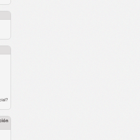
cial?
ción