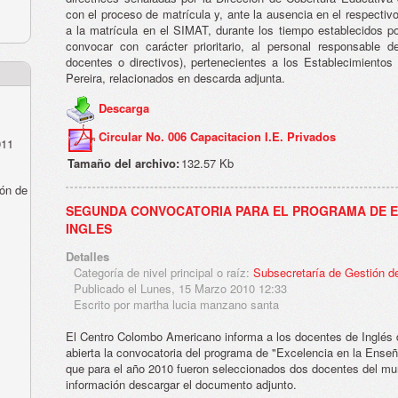
con el proceso de matrícula y, ante la ausencia en el respectiv
a la matrícula en el SIMAT, durante los tiempo establecidos po
convocar con carácter prioritario, al personal responsable d
docentes o directivos), pertenecientes a los Establecimientos
Pereira, relacionados en descarda adjunta.
Descarga
Circular No. 006 Capacitacion I.E. Privados
011
Tamaño del archivo:
132.57 Kb
ón de
SEGUNDA CONVOCATORIA PARA EL PROGRAMA DE E
INGLES
Detalles
Categoría de nivel principal o raíz:
Subsecretaría de Gestión d
Publicado el Lunes, 15 Marzo 2010 12:33
Escrito por martha lucia manzano santa
El Centro Colombo Americano informa a los docentes de Inglés d
abierta la convocatoria del programa de "Excelencia en la Ense
que para el año 2010 fueron seleccionados dos docentes del mun
información descargar el documento adjunto.