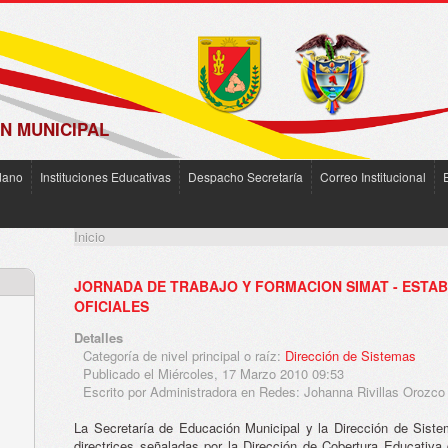
N MUNICIPAL
dano
Instituciones Educativas
Despacho Secretaría
Correo Institucional
Inicio
JORNADA DE TRABAJO Y FORMACION SIMAT - ESTA
OFICIALES
Detalles
Categoría de nivel principal o raíz:
Dirección de Sistemas
Publicado el Miércoles, 17 Marzo 2010 09:53
Escrito por Administradora en Redes: Johanna Rivillas Orozco
La Secretaría de Educación Municipal y la Dirección de Sist
directrices señaladas por la Dirección de Cobertura Educativa 