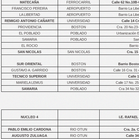
MATECAÑA
FERROCARRIL
Calle 62 No.10B-
FRANCISCO PEREIRA
AEROPUERTO
Barrio La Lib
LA LIBERTAD
AEROPUERTO
Barrio La Lib
REMIGIO ANTONIO CAÑARTE
UNIVERSIDAD
Calle 14 C
PROVIDENCIA
BOSTON
Cra. 20 No.23-
EL POBLADO
POBLADO
Urbanización E
SAMARIA
POBLADO
Sam
EL ROCIO
Barrio
SAN NICOLAS
SAN NICOLAS
Cra. 15
SUR ORIENTAL
BOSTON
Barrio Bosto
GUSTAVO A. GARRIDO
BOSTON
Calle 16 Cra. 31
TECNICO SUPERIOR
UNIVERSIDAD
Calle 
MARIELA LEMUS
UNIVERSIDAD
Calle 17 No. 25
SAMARIA
POBLADO
Cra 34 No 32
NUCLEO 4
I.E. RAFAEL
PABLO EMILIO CARDONA
RIO OTUN
Cra. 2a. 
AUGUSTO ZULUAGA
RIO OTUN
Calle 34