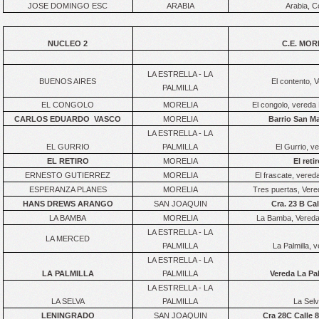
JOSE DOMINGO ESC
ARABIA
Arabia, C
NUCLEO 2
C.E. MOR
LA ESTRELLA - LA
BUENOS AIRES
El contento, 
PALMILLA
EL CONGOLO
MORELIA
El congolo, vereda 
CARLOS EDUARDO VASCO
MORELIA
Barrio San Ma
LA ESTRELLA - LA
EL GURRIO
PALMILLA
El Gurrio, v
EL RETIRO
MORELIA
El reti
ERNESTO GUTIERREZ
MORELIA
El frascate, vered
ESPERANZA PLANES
MORELIA
Tres puertas, Vere
HANS DREWS ARANGO
SAN JOAQUIN
Cra. 23 B Cal
LA BAMBA
MORELIA
La Bamba, Vereda 
LA ESTRELLA - LA
LA MERCED
PALMILLA
La Palmilla, 
LA ESTRELLA - LA
LA PALMILLA
PALMILLA
Vereda La Pal
LA ESTRELLA - LA
LA SELVA
PALMILLA
La Selv
LENINGRADO
SAN JOAQUIN
Cra 28C Calle 8