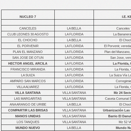
NUCLEO 7
I.E. 
CANCELES
LA BELLA
Canceles V
CLUB LEONES 30 AGOSTO
LA FLORIDA
La Bananera 
EL CHOCHO
LA BELLA
El Choc
EL PORVENIR
LA FLORIDA
El Porvenir, vereda
PLAN EL MANZANO
LA FLORIDA
Plan del Manzano, 
SAN JOSE DE OTUN
LA FLORIDA
San Jose, vere
HECTOR ANGEL ARCILA
LA FLORIDA
La Florida,
FRANCISCO MIRANDA
LA FLORIDA
La Florida,
LA SUIZA
LA FLORIDA
La Suiza Vía La
AMPARO SAN MARCOS
LA FLORIDA
Corregimie
VILLA ALVAREZ
LA FLORIDA
La Florida,
VILLA SANTANA
VILLA SANTANA
Mz 24 Sect
LAS MARGARITAS
VILLA SANTANA
Caseta Comunal Se
ANA ARANGO DE URIBE
LA BELLA
El Choc
COMPARTIR LAS BRISAS
VILLA SANTANA
Urbanización Las B
MANOS UNIDAS
VILLA SANTANA
Barrio El Danub
LOS TANQUES
VILLA SANTANA
Mz 52 Vi
MUNDO NUEVO
LA BELLA
Mundo Nu