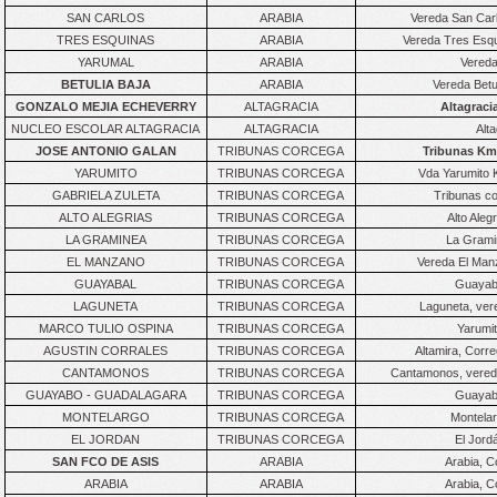
SAN CARLOS
ARABIA
Vereda San Carl
TRES ESQUINAS
ARABIA
Vereda Tres Esqu
YARUMAL
ARABIA
Vereda
BETULIA BAJA
ARABIA
Vereda Betu
GONZALO MEJIA ECHEVERRY
ALTAGRACIA
Altagraci
NUCLEO ESCOLAR ALTAGRACIA
ALTAGRACIA
Alt
JOSE ANTONIO GALAN
TRIBUNAS CORCEGA
Tribunas Km.
YARUMITO
TRIBUNAS CORCEGA
Vda Yarumito 
GABRIELA ZULETA
TRIBUNAS CORCEGA
Tribunas co
ALTO ALEGRIAS
TRIBUNAS CORCEGA
Alto Aleg
LA GRAMINEA
TRIBUNAS CORCEGA
La Grami
EL MANZANO
TRIBUNAS CORCEGA
Vereda El Man
GUAYABAL
TRIBUNAS CORCEGA
Guayaba
LAGUNETA
TRIBUNAS CORCEGA
Laguneta, vere
MARCO TULIO OSPINA
TRIBUNAS CORCEGA
Yarumit
AGUSTIN CORRALES
TRIBUNAS CORCEGA
Altamira, Corr
CANTAMONOS
TRIBUNAS CORCEGA
Cantamonos, vereda
GUAYABO - GUADALAGARA
TRIBUNAS CORCEGA
Guayaba
MONTELARGO
TRIBUNAS CORCEGA
Montelar
EL JORDAN
TRIBUNAS CORCEGA
El Jord
SAN FCO DE ASIS
ARABIA
Arabia, C
ARABIA
ARABIA
Arabia, C