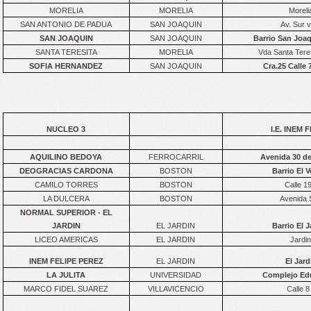
MORELIA
MORELIA
Moreli
SAN ANTONIO DE PADUA
SAN JOAQUIN
Av. Sur 
SAN JOAQUIN
SAN JOAQUIN
Barrio San Joaq
SANTA TERESITA
MORELIA
Vda Santa Teres
SOFIA HERNANDEZ
SAN JOAQUIN
Cra.25 Calle 
NUCLEO 3
I.E. INEM 
AQUILINO BEDOYA
FERROCARRIL
Avenida 30 de
DEOGRACIAS CARDONA
BOSTON
Barrio El V
CAMILO TORRES
BOSTON
Calle 1
LA DULCERA
BOSTON
Avenida S
NORMAL SUPERIOR - EL
JARDIN
EL JARDIN
Barrio El J
LICEO AMERICAS
EL JARDIN
Jardin
INEM FELIPE PEREZ
EL JARDIN
El Jard
LA JULITA
UNIVERSIDAD
Complejo Educ
MARCO FIDEL SUAREZ
VILLAVICENCIO
Calle 