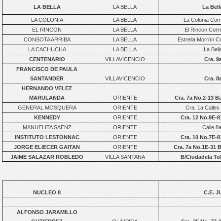
LA BELLA
LA BELLA
La Bell
LA COLONIA
LA BELLA
La Colonia Corr
EL RINCON
LA BELLA
El Rincon Corr
CONSOTA ARRIBA
LA BELLA
Estrella Morrón C
LA CACHUCHA
LA BELLA
La Bell
CENTENARIO
VILLAVICENCIO
Cra. 9
FRANCISCO DE PAULA
SANTANDER
VILLAVICENCIO
Cra. 8
HERNANDO VELEZ
MARULANDA
ORIENTE
Cra. 7a No.2-13 B
GENERAL MOSQUERA
ORIENTE
Cra. 1a Calles
KENNEDY
ORIENTE
Cra. 12 No.9E-
MANUELITA SAENZ
ORIENTE
Calle 8
INSTITUTO LESTONNAC
ORIENTE
Cra. 10 No.7E-
JORGE ELIECER GAITAN
ORIENTE
Cra. 7a No.1E-31 
JAIME SALAZAR ROBLEDO
VILLA SANTANA
B/Ciudadela Tok
NUCLEO 8
C.E. J
ALFONSO JARAMILLO