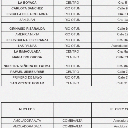
LA BOYACA
CENTRO
Cra. 5
CARLOTA SANCHEZ
RIO OTUN
Calle 2
ESCUELA DE LA PALABRA
RIO OTUN
Cra. 3 
SAN JUAN
RIO OTUN
Cra. 1a
GIMNASIO RISARALDA
RIO OTUN
Calle 1
AMERICA MIXTA
RIO OTUN
Calle 1
JESUS BUENA ESPERANZA
RIO OTUN
Cra. 3a
LAS PALMAS
RIO OTUN
Avenida del
LA INMACULADA
CENTRO
Cra. 8a
MARIA DOLOROSA
CENTRO
Calle 33
NUESTRA SEÑORA DE FATIMA
RIO OTUN
Cra. 8a
RAFAEL URIBE URIBE
CENTRO
Calle 2
PRIMERO DE MAYO
RIO OTUN
Calle 2
SAN VICENTE HOGAR
CENTRO
Calle 31
NUCLEO 5
I.E. CREC 
AMOLADORA ALTA
COMBIA ALTA
Amoladora 
AMOLADORA BAJA
COMBIA ALTA
Amoldora 