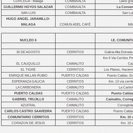
CORCEGA - Malaga
COMBIA ALTA
Llano gra
GUILLERMO HOYOS SALAZAR
COMBIA ALTA
La Conven
SAN LUIS
COMBIA ALTA
San Lui
HUGO ANGEL JARAMILLO-
MALAGA
COMUN ADEL CAFÉ
MA
NUCLEO 6
I.E. COMUNI
30 DE AGOSTO
CERRITOS
Galicia Alta Entrad
Km 6 Via Cerritos P
EL CAUQUILLO
CAIMALITO
Cau
EL TIGRE
CERRITOS
Los Planes, Haciend
ENRIQUE MILLAN RUBIO
PUERTO CALDAS
Puerto Caldas, En
ESPERANZA GALICIA
CERRITOS
Km. 13 vía cerrit
LA CARBONERA
CAIMALITO
La Carbon
PUERTO CALDAS
PUERTO CALDAS
Puerto Caldas
GABRIEL TRUJILLO
CAIMALITO
Caimalito, Correg
AZUFRAL
CAIMALITO
Corregimie
CARLOS CASTRO SAAVEDRA
PUERTO CALDAS
Puerto Caldas
COMUNITARIO CERRITOS
CERRITOS
Km. 10 v
CORAZON DE JESUS
CERRITOS
Km. 10 v