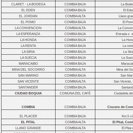
CLARET - LA BODEGA
COMBIA BAJA
La Bode
EL EDEN
COMBIA BAJA
El Ede
EL JORDAN
COMBIA ALTA
Llano gra
EL POMO
COMBIA BAJA
El Pom
LA CONVENCION
COMBIA ALTA
La Conven
LA ESPERANZA
COMBIA BAJA
Entrada x e
LA HONDA
COMBIA BAJA
La Hond
LA RENTA
COMBIA BAJA
La ren
LA SIRIA
COMBIA BAJA
La Sir
LA SUECIA
COMBIA BAJA
La Suec
MARACAIBO
COMBIA BAJA
Maracai
MINA DEL SOCORRO
COMBIA ALTA
Mina del So
SAN MARINO
COMBIA BAJA
San Mari
SAN VICENTE
COMBIA ALTA
San Vicente,
SANTANDER
COMBIA BAJA
Santand
CIUDAD BOQUIA
COMUNA DEL CAFÉ
Ciudadela de
COMBIA
COMBIA BAJA
Crucero de Comb
EL PLACER
COMBIA BAJA
Km.5 ví
EL PITAL
COMBIA ALTA
El Pital, Com
LLANO GRANDE
COMBIA ALTA
El Pita