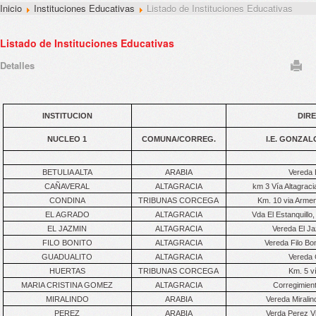
Inicio
Instituciones Educativas
Listado de Instituciones Educativas
Listado de Instituciones Educativas
Detalles
INSTITUCION
DIR
NUCLEO 1
COMUNA/CORREG.
I.E. GONZAL
BETULIA ALTA
ARABIA
Vereda B
CAÑAVERAL
ALTAGRACIA
km 3 Vía Altagrac
CONDINA
TRIBUNAS CORCEGA
Km. 10 via Armen
EL AGRADO
ALTAGRACIA
Vda El Estanquillo,
EL JAZMIN
ALTAGRACIA
Vereda El Ja
FILO BONITO
ALTAGRACIA
Vereda Filo Bon
GUADUALITO
ALTAGRACIA
Vereda 
HUERTAS
TRIBUNAS CORCEGA
Km. 5 v
MARIA CRISTINA GOMEZ
ALTAGRACIA
Corregimient
MIRALINDO
ARABIA
Vereda Miralin
PEREZ
ARABIA
Verda Perez Vi