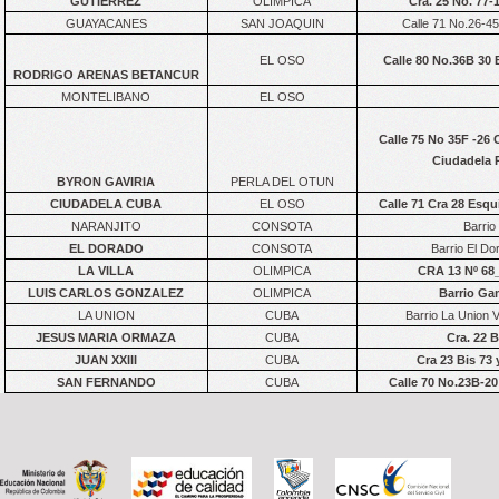
GUTIERREZ
OLIMPICA
Cra. 25 No. 77-
GUAYACANES
SAN JOAQUIN
Calle 71 No.26-4
EL OSO
Calle 80 No.36B 30 
RODRIGO ARENAS BETANCUR
MONTELIBANO
EL OSO
Calle 75 No 35F -26
Ciudadela P
BYRON GAVIRIA
PERLA DEL OTUN
CIUDADELA CUBA
EL OSO
Calle 71 Cra 28 Esqui
NARANJITO
CONSOTA
Barrio
EL DORADO
CONSOTA
Barrio El Do
LA VILLA
OLIMPICA
CRA 13 Nº 68_
LUIS CARLOS GONZALEZ
OLIMPICA
Barrio Ga
LA UNION
CUBA
Barrio La Union 
JESUS MARIA ORMAZA
CUBA
Cra. 22 B
JUAN XXIII
CUBA
Cra 23 Bis 73 
SAN FERNANDO
CUBA
Calle 70 No.23B-2