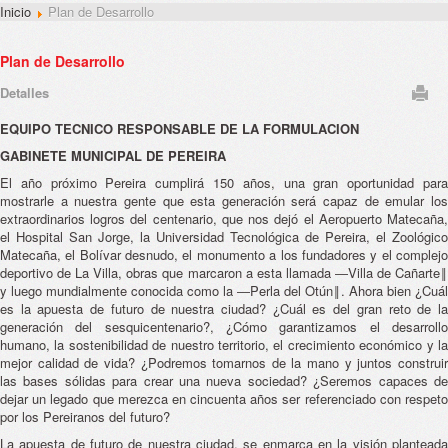
Inicio
Plan de Desarrollo
Plan de Desarrollo
Detalles
EQUIPO TECNICO RESPONSABLE DE LA FORMULACION
GABINETE MUNICIPAL DE PEREIRA
El año próximo Pereira cumplirá 150 años, una gran oportunidad para
mostrarle a nuestra gente que esta generación será capaz de emular los
extraordinarios logros del centenario, que nos dejó el Aeropuerto Matecaña,
el Hospital San Jorge, la Universidad Tecnológica de Pereira, el Zoológico
Matecaña, el Bolívar desnudo, el monumento a los fundadores y el complejo
deportivo de La Villa, obras que marcaron a esta llamada ―Villa de Cañarte‖
y luego mundialmente conocida como la ―Perla del Otún‖. Ahora bien ¿Cuál
es la apuesta de futuro de nuestra ciudad? ¿Cuál es del gran reto de la
generación del sesquicentenario?, ¿Cómo garantizamos el desarrollo
humano, la sostenibilidad de nuestro territorio, el crecimiento económico y la
mejor calidad de vida? ¿Podremos tomarnos de la mano y juntos construir
las bases sólidas para crear una nueva sociedad? ¿Seremos capaces de
dejar un legado que merezca en cincuenta años ser referenciado con respeto
por los Pereiranos del futuro?
La apuesta de futuro de nuestra ciudad, se enmarca en la visión planteada