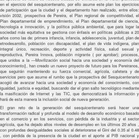
en el ejercicio del sesquicentenario, por ello asume este plan los ejercicios
de participación que la ciudad y el departamento han realizado, entre ellos:
visión 2032, prospectiva de Pereira, el Plan regional de competitividad, el
Plan departamental de emprendimiento, el Plan departamental de ciencia,
tecnología e innovación, y la política pública ambiental, que para logar la
sociedad más equitativa se gestiona con énfasis en políticas públicas a 20
años como las de: primera infancia, infancia, adolescencia, juventud, plan de
etnodesarrollo, población con discapacidad, el plan de vida indígena, plan
integral único, recreación, deporte y actividad física, salud sexual y
reproductiva, Pereira Innova, población migrante ( por aprobar); procesos,
que unidos a la ―Movilización social hacia una sociedad y economía del
conocimiento‖, han creado un nuevo proyecto de futuro para los Pereiranos,
que seguirán manteniendo su fuerza comercial, agrícola, cafetera y de
servicios pero que asume el rumbo que la prospectiva del Sesquicentenario
acogió de avanzar hacia una sociedad y economía del conocimiento, con
igualdad, justicia e equidad, buscando dar el gran salto tecnológico mediante
la masificación de Internet y las TIC, que democratizará la información y
hará de esta manera la inclusión social de nueva generación.
El gran reto de la generación del sesquicentenario será hacer una
transformación radical y profunda al modelo de desarrollo económico basado
en el comercio y en los servicios, con pérdida de la industria y el sector
agrícola, que ha dejado altos niveles de desempleo en los últimos 20 años ,
con profundas desigualdades sociales al deteriorarse el Gini del 0.35 al 0.48
, con pérdida de la presencia de la ciudad en el aporte al PIB nacional y