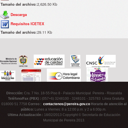
Tamaño del archivo:
2,626.50 Kb
Descarga
Requisitos ICETEX
Tamaño del archivo:
29.11 Kb
Dirección:
Cra. 7 No. 18-55 Piso 8 - Palacio Municipal Pereira - Risaralda
Teléfono/Fax (PBX) :
(057+6) 3248100 - 3248101 - 325783 Línea Gratuita
018000 51 7758
Correo :
contactenos@pereira.gov.co
Horario de atención al
público:
Lunes a Viernes: 8 a 12:00 p.m. y 2 a 6:00p.m.
Ultima Actualización :
18/02/2013 Copyright © Secretaría de Educación
Municipal de Pereira 2013.