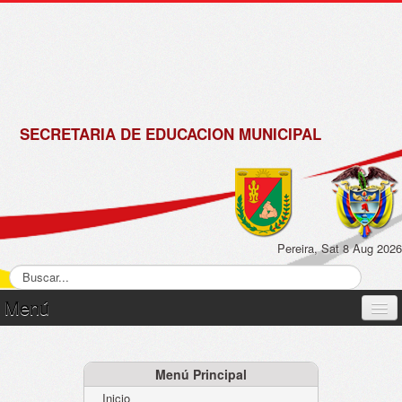
de
Omar
Matrícula
Parra
2018 -
2019
SECRETARIA DE EDUCACION MUNICIPAL
Pereira, Sat 8 Aug 2026
Menú
Inicio
Normatividad
Menú Principal
Inicio