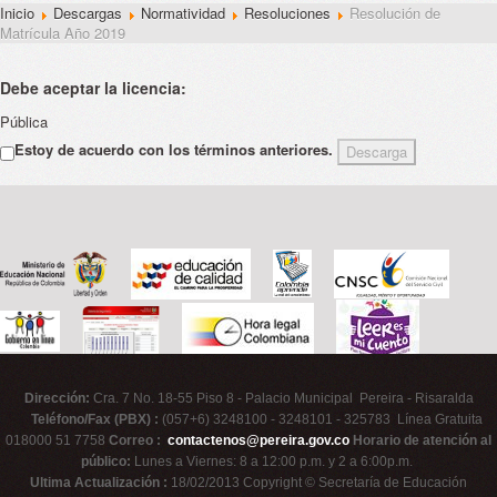
Inicio
Descargas
Normatividad
Resoluciones
Resolución de
Matrícula Año 2019
Debe aceptar la licencia:
Pública
Estoy de acuerdo con los términos anteriores.
Dirección:
Cra. 7 No. 18-55 Piso 8 - Palacio Municipal Pereira - Risaralda
Teléfono/Fax (PBX) :
(057+6) 3248100 - 3248101 - 325783 Línea Gratuita
018000 51 7758
Correo :
contactenos@pereira.gov.co
Horario de atención al
público:
Lunes a Viernes: 8 a 12:00 p.m. y 2 a 6:00p.m.
Ultima Actualización :
18/02/2013 Copyright © Secretaría de Educación