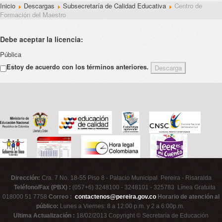
Inicio
Descargas
Subsecretaría de Calidad Educativa
Centro de
Formación del Maestro
Debe aceptar la licencia:
Pública
Estoy de acuerdo con los términos anteriores.
Dirección:
Cra. 7 No. 18-55 Piso 8 - Palacio Municipal Pereira - Risaralda
Teléfono/Fax (PBX) :
(057+6) 3248100 - 3248101 - 325783 Línea Gratuita
018000 51 7758
Correo :
contactenos@pereira.gov.co
Horario de atención al
público:
Lunes a Viernes: 8 a 12:00 p.m. y 2 a 6:00p.m.
Ultima Actualización :
18/02/2013 Copyright © Secretaría de Educación