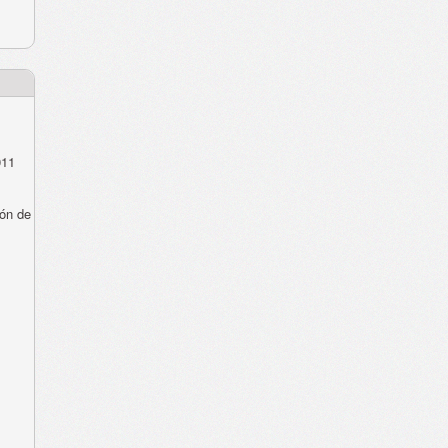
011
ón de