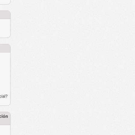
cial?
ción