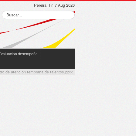
Pereira, Fri 7 Aug 2026
Evaluación desempeño
tro de atención temprana de talentos.pptx