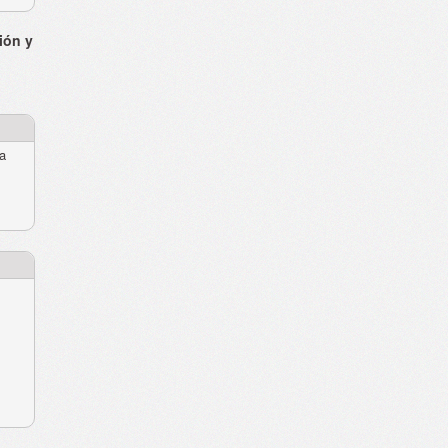
ión y
ra