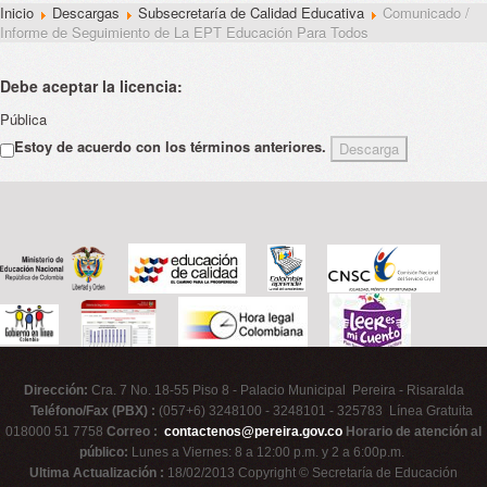
Inicio
Descargas
Subsecretaría de Calidad Educativa
Comunicado /
Informe de Seguimiento de La EPT Educación Para Todos
Debe aceptar la licencia:
Pública
Estoy de acuerdo con los términos anteriores.
Dirección:
Cra. 7 No. 18-55 Piso 8 - Palacio Municipal Pereira - Risaralda
Teléfono/Fax (PBX) :
(057+6) 3248100 - 3248101 - 325783 Línea Gratuita
018000 51 7758
Correo :
contactenos@pereira.gov.co
Horario de atención al
público:
Lunes a Viernes: 8 a 12:00 p.m. y 2 a 6:00p.m.
Ultima Actualización :
18/02/2013 Copyright © Secretaría de Educación