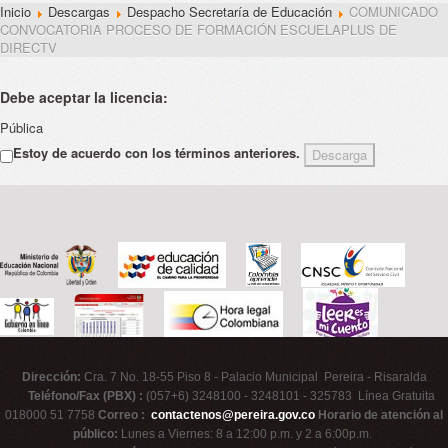
Inicio
Descargas
Despacho Secretaría de Educación
COMUNICADO
CONVOCATORIA PROCESO DE FORMACIÓN ESCUELAPLUS DE
DIRECTV
Debe aceptar la licencia:
Pública
Estoy de acuerdo con los términos anteriores.
Dirección:
Cra. 7 No. 18-55 Piso 8 - Palacio Municipal Pereira - Risaralda
Teléfono/Fax (PBX) :
(057+6) 3248100 - 3248101 - 325783 Línea Gratuita
018000 51 7758
Correo :
contactenos@pereira.gov.co
Horario de atención al
público:
Lunes a Viernes: 8 a 12:00 p.m. y 2 a 6:00p.m.