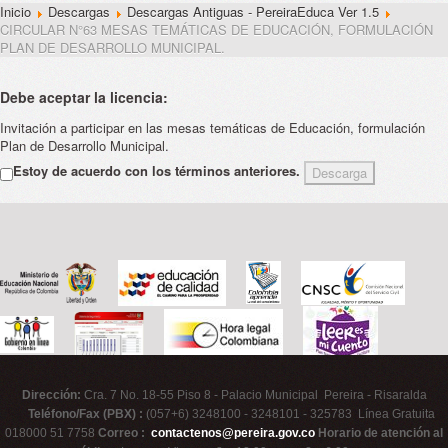
Inicio
Descargas
Descargas Antiguas - PereiraEduca Ver 1.5
CIRCULAR N°63 MESAS TEMÁTICAS DE EDUCACIÓN, FORMULACIÓN
PLAN DE DESARROLLO MUNICIPAL.
Debe aceptar la licencia:
Invitación a participar en las mesas temáticas de Educación, formulación
Plan de Desarrollo Municipal.
Estoy de acuerdo con los términos anteriores.
Dirección:
Cra. 7 No. 18-55 Piso 8 - Palacio Municipal Pereira - Risaralda
Teléfono/Fax (PBX) :
(057+6) 3248100 - 3248101 - 325783 Línea Gratuita
018000 51 7758
Correo :
contactenos@pereira.gov.co
Horario de atención al