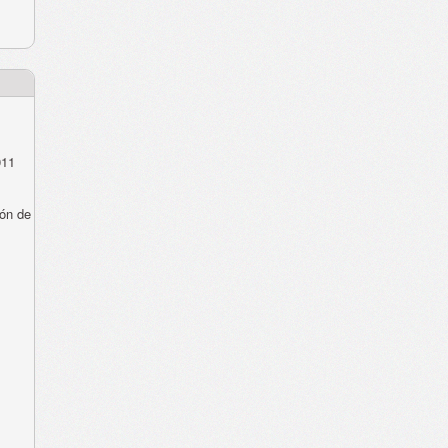
011
ón de