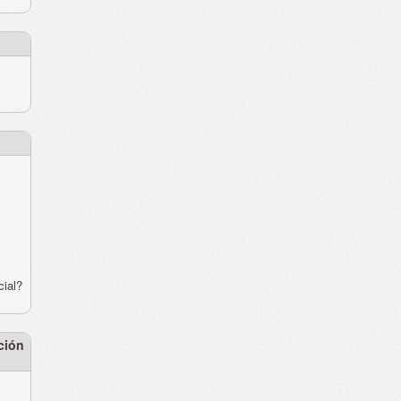
cial?
ción