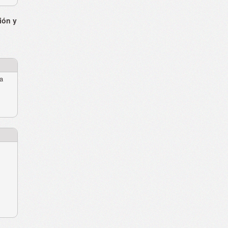
ión y
ra