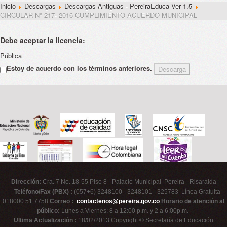
Inicio
Descargas
Descargas Antiguas - PereiraEduca Ver 1.5
CIRCULAR N° 217- 2016 CUMPLIMIENTO ACUERDO MUNICIPAL
Debe aceptar la licencia:
Pública
Estoy de acuerdo con los términos anteriores.
Dirección:
Cra. 7 No. 18-55 Piso 8 - Palacio Municipal Pereira - Risaralda
Teléfono/Fax (PBX) :
(057+6) 3248100 - 3248101 - 325783 Línea Gratuita
018000 51 7758
Correo :
contactenos@pereira.gov.co
Horario de atención al
público:
Lunes a Viernes: 8 a 12:00 p.m. y 2 a 6:00p.m.
Ultima Actualización :
18/02/2013 Copyright © Secretaría de Educación