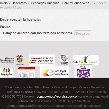
Inicio
Descargas
Descargas Antiguas - PereiraEduca Ver 1.5
Anexo
Acuerdo 15 .pdf
Debe aceptar la licencia:
Pública
Estoy de acuerdo con los términos anteriores.
Dirección:
Cra. 7 No. 18-55 Piso 8 - Palacio Municipal Pereira - Risaralda
Teléfono/Fax (PBX) :
(057+6) 3248100 - 3248101 - 325783 Línea Gratuita
018000 51 7758
Correo :
contactenos@pereira.gov.co
Horario de atención al
público:
Lunes a Viernes: 8 a 12:00 p.m. y 2 a 6:00p.m.
Ultima Actualización :
18/02/2013 Copyright © Secretaría de Educación