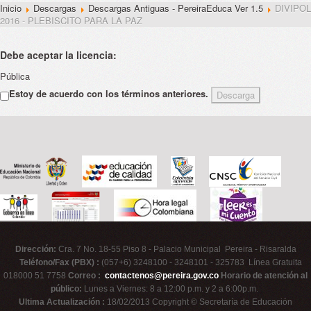
Inicio
Descargas
Descargas Antiguas - PereiraEduca Ver 1.5
DIVIPOL
2016 - PLEBISCITO PARA LA PAZ
Debe aceptar la licencia:
Pública
Estoy de acuerdo con los términos anteriores.
Dirección:
Cra. 7 No. 18-55 Piso 8 - Palacio Municipal Pereira - Risaralda
Teléfono/Fax (PBX) :
(057+6) 3248100 - 3248101 - 325783 Línea Gratuita
018000 51 7758
Correo :
contactenos@pereira.gov.co
Horario de atención al
público:
Lunes a Viernes: 8 a 12:00 p.m. y 2 a 6:00p.m.
Ultima Actualización :
18/02/2013 Copyright © Secretaría de Educación