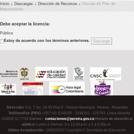
Inicio
Descargas
Dirección de Recursos
Circular 83 Plan de
Mejoramiento
Debe aceptar la licencia:
Pública
Estoy de acuerdo con los términos anteriores.
Dirección:
Cra. 7 No. 18-55 Piso 8 - Palacio Municipal Pereira - Risaralda
Teléfono/Fax (PBX) :
(057+6) 3248100 - 3248101 - 325783 Línea Gratuita
018000 51 7758
Correo :
contactenos@pereira.gov.co
Horario de atención al
público:
Lunes a Viernes: 8 a 12:00 p.m. y 2 a 6:00p.m.
Ultima Actualización :
18/02/2013 Copyright © Secretaría de Educación