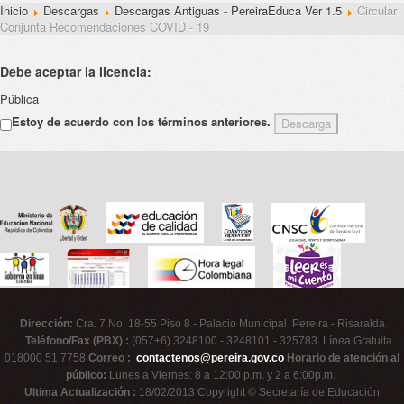
Inicio
Descargas
Descargas Antiguas - PereiraEduca Ver 1.5
Circular
Conjunta Recomendaciones COVID - 19
Debe aceptar la licencia:
Pública
Estoy de acuerdo con los términos anteriores.
Dirección:
Cra. 7 No. 18-55 Piso 8 - Palacio Municipal Pereira - Risaralda
Teléfono/Fax (PBX) :
(057+6) 3248100 - 3248101 - 325783 Línea Gratuita
018000 51 7758
Correo :
contactenos@pereira.gov.co
Horario de atención al
público:
Lunes a Viernes: 8 a 12:00 p.m. y 2 a 6:00p.m.
Ultima Actualización :
18/02/2013 Copyright © Secretaría de Educación