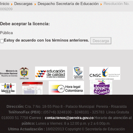
Inicio
Descargas
Despacho Secretaría de Educación
Resolución No.
009209
Debe aceptar la licencia:
Pública
Estoy de acuerdo con los términos anteriores.
Dirección:
Cra. 7 No. 18-55 Piso 8 - Palacio Municipal Pereira - Risaralda
Teléfono/Fax (PBX) :
(057+6) 3248100 - 3248101 - 325783 Línea Gratuita
018000 51 7758
Correo :
contactenos@pereira.gov.co
Horario de atención al
público:
Lunes a Viernes: 8 a 12:00 p.m. y 2 a 6:00p.m.
Ultima Actualización :
18/02/2013 Copyright © Secretaría de Educación