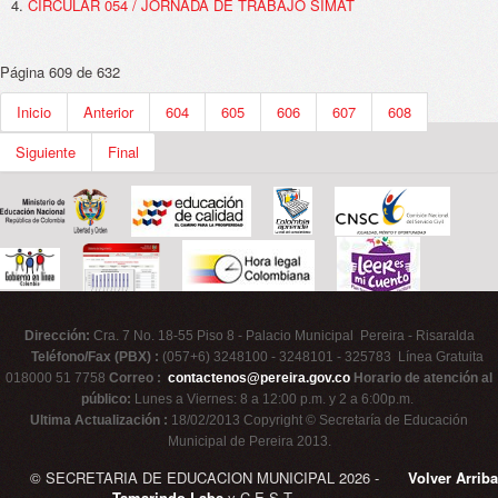
CIRCULAR 054 / JORNADA DE TRABAJO SIMAT
Página 609 de 632
Inicio
Anterior
604
605
606
607
608
Siguiente
Final
Dirección:
Cra. 7 No. 18-55 Piso 8 - Palacio Municipal Pereira - Risaralda
Teléfono/Fax (PBX) :
(057+6) 3248100 - 3248101 - 325783 Línea Gratuita
018000 51 7758
Correo :
contactenos@pereira.gov.co
Horario de atención al
público:
Lunes a Viernes: 8 a 12:00 p.m. y 2 a 6:00p.m.
Ultima Actualización :
18/02/2013 Copyright © Secretaría de Educación
Municipal de Pereira 2013.
© SECRETARIA DE EDUCACION MUNICIPAL 2026 -
Volver Arriba
Tamarindo Labs
y C.E.S.T.