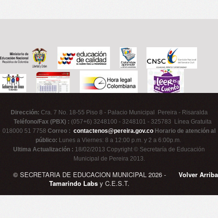
Dirección:
Cra. 7 No. 18-55 Piso 8 - Palacio Municipal Pereira - Risaralda
Teléfono/Fax (PBX) :
(057+6) 3248100 - 3248101 - 325783 Línea Gratuita
018000 51 7758
Correo :
contactenos@pereira.gov.co
Horario de atención al
público:
Lunes a Viernes: 8 a 12:00 p.m. y 2 a 6:00p.m.
Ultima Actualización :
18/02/2013 Copyright © Secretaría de Educación
Municipal de Pereira 2013.
© SECRETARIA DE EDUCACION MUNICIPAL 2026 -
Volver Arriba
Tamarindo Labs
y C.E.S.T.