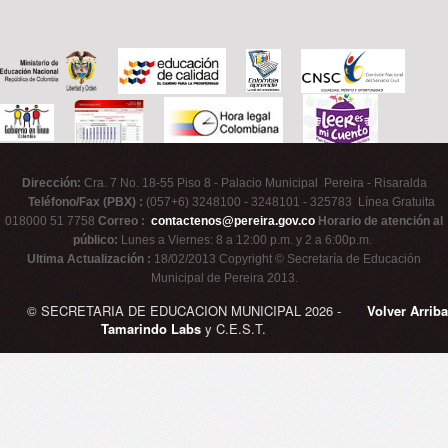
Dirección:
Cra. 7 No. 18-55 Piso 8 - Palacio Municipal Pereira - Risaralda
Teléfono/Fax (PBX) :
(057+6) 3248100 - 3248101 - 325783 Línea Gratuita
018000 51 7758
Correo :
contactenos@pereira.gov.co
Horario de atención al
público:
Lunes a Viernes: 8 a 12:00 p.m. y 2 a 6:00p.m.
Ultima Actualización :
18/02/2013 Copyright © Secretaría de Educación
Municipal de Pereira 2013.
© SECRETARIA DE EDUCACION MUNICIPAL 2026 -
Volver Arriba
Tamarindo Labs
y C.E.S.T.