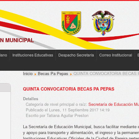
N MUNICIPAL
dano
Instituciones Educativas
Despacho Secretaría
Correo Institucional
Inicio
Becas Pa Pepas
QUINTA CONVOCATORIA BECAS 
QUINTA CONVOCATORIA BECAS PA PEPAS
Detalles
Categoría de nivel principal o raíz:
Secretaría de Educación Mu
Publicado el Lunes, 11 Septiembre 2017 14:19
Escrito por Tatiana Aguilar Preston
La Secretaría de Educación Municipal, busca facilitar mediante 
y apoyo para transporte y alimentación, el ingreso y la permane
Instituciones Educativas Oficiales de la Ciudad de Pereira perte