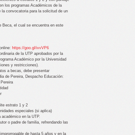
o en los programas Académicos de la
la convocatoria para la solicitud de un
de Beca, el cual se encuentra en este
 online:
https://goo.gl/ivvVP6
rdinaria de la UTP aprobados por la
 programa Académico por la Universidad
iones y restricciones).
atos a becas, debe presentar
ldia de Pereira, Despacho Educación:
 Pereira
tidad
r
ite estrato 1 y 2
nidades especiales (si aplica)
ma académico en la UTP.
or o padre de familia, refrendando las
 improrrogable de hasta 5 años y en la