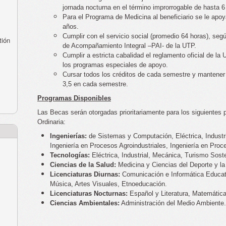
jornada nocturna en el término improrrogable de hasta 6
Para el Programa de Medicina al beneficiario se le apo
años.
Cumplir con el servicio social (promedio 64 horas), seg
tión
de Acompañamiento Integral –PAI- de la UTP.
Cumplir a estricta cabalidad el reglamento oficial de la
los programas especiales de apoyo.
Cursar todos los créditos de cada semestre y mantene
3,5 en cada semestre.
Programas Disponibles
Las Becas serán otorgadas prioritariamente para los siguiente
Ordinaria:
Ingenierías:
de Sistemas y Computación, Eléctrica, Industri
Ingeniería en Procesos Agroindustriales, Ingeniería en Proc
Tecnologías:
Eléctrica, Industrial, Mecánica, Turismo Sost
Ciencias de la Salud:
Medicina y Ciencias del Deporte y l
Licenciaturas Diurnas:
Comunicación e Informática Educati
Música, Artes Visuales, Etnoeducación.
Licenciaturas Nocturnas:
Español y Literatura, Matemáticas
Ciencias Ambientales:
Administración del Medio Ambiente.