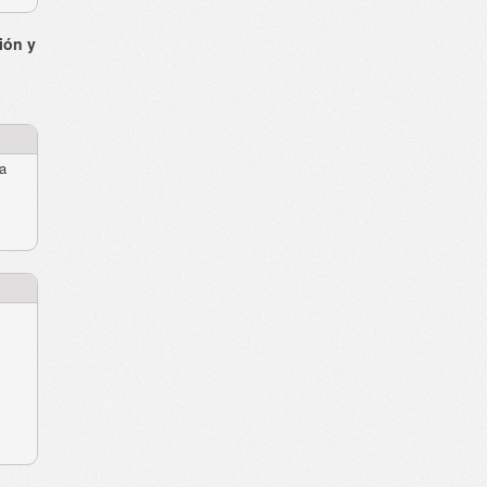
ión y
ra