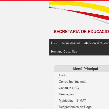
de
Matrícula
2018 -
2019
SECRETARIA DE EDUCACIO
Inicio
Normatividad
Atención al Ciuda
ü
https://goo.gl/ivvVP6
Humano-Cesantías
Menú Principal
Inicio
Correo Institucional
Consulta SAC
Descargas
Matriculas - SIMAT
Desprendibles de Pago