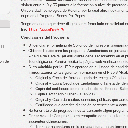
sisben entre el 0 y 55 puntos a la formación a nivel de pregrad
Universidad Tecnológica de Pereira, por lo cual abre nuevamente 
cupo en el Programa Becas Pa' Pepas.
Tenga en cuenta que debe diligenciar el formulario de solicitud 
link
https://goo.gl/ivvVP6
Condiciones del Programa
Diligenciar el formulario de Solicitud de ingreso al programa
011
Obtener 1 cupo para los programas Académicos de jornada o
Alcaldía de Pereira. (el estudiante debe ser admitido en el
ón de
Tecnológica de Pereira, visitar la página web verificar condic
Si es admitido por la UTP y aparece en el listado de candid
I
nmediatamente
la siguiente información en el Piso 8 Alca
Original y Copia del Acta de grado del colegio Oficial de
Original y Copia Cedula de Ciudadanía o Tarjeta de iden
Copia del certificado de resultados de las Pruebas Sabe
Copia Certificado Sisbén ( si aplica)
Original y Copia de recibos servicios públicos que acred
Certificado que acredite distinción perteneciente a comu
No tener título de pregrado ni estar cursando algún progra
Firmar Acta de Compromiso en compañía de su acudiente, tut
siguientes obligaciones:
Terminar asignaturas en la jornada diurna en un término