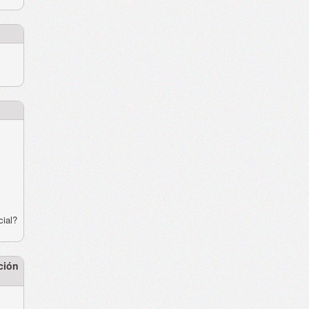
cial?
ción