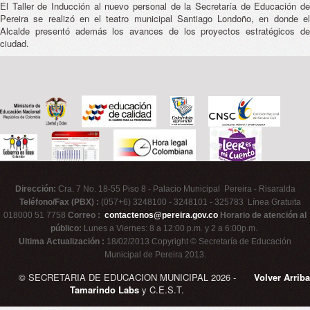
El Taller de Inducción al nuevo personal de la Secretaría de Educación de
Pereira se realizó en el teatro municipal Santiago Londoño, en donde el
Alcalde presentó además los avances de los proyectos estratégicos de
ciudad.
Dirección:
Cra. 7 No. 18-55 Piso 8 - Palacio Municipal Pereira - Risaralda
Teléfono/Fax (PBX) :
(057+6) 3248100 - 3248101 - 325783 Línea Gratuita
018000 51 7758
Correo :
contactenos@pereira.gov.co
Horario de atención al
público:
Lunes a Viernes: 8 a 12:00 p.m. y 2 a 6:00p.m.
Ultima Actualización :
18/02/2013 Copyright © Secretaría de Educación
Municipal de Pereira 2013.
© SECRETARIA DE EDUCACION MUNICIPAL 2026 -
Volver Arriba
Tamarindo Labs
y C.E.S.T.