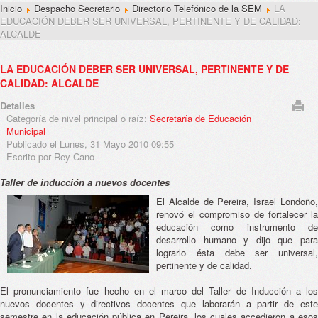
Inicio
Despacho Secretario
Directorio Telefónico de la SEM
LA
EDUCACIÓN DEBER SER UNIVERSAL, PERTINENTE Y DE CALIDAD:
ALCALDE
LA EDUCACIÓN DEBER SER UNIVERSAL, PERTINENTE Y DE
CALIDAD: ALCALDE
Detalles
Categoría de nivel principal o raíz:
Secretaría de Educación
Municipal
Publicado el Lunes, 31 Mayo 2010 09:55
Escrito por Rey Cano
Taller de inducción a nuevos docentes
El Alcalde de Pereira, Israel Londoño,
renovó el compromiso de fortalecer la
educación como instrumento de
desarrollo humano y dijo que para
lograrlo ésta debe ser universal,
pertinente y de calidad.
El pronunciamiento fue hecho en el marco del Taller de Inducción a los
nuevos docentes y directivos docentes que laborarán a partir de este
semestre en la educación pública en Pereira, los cuales accedieron a esos