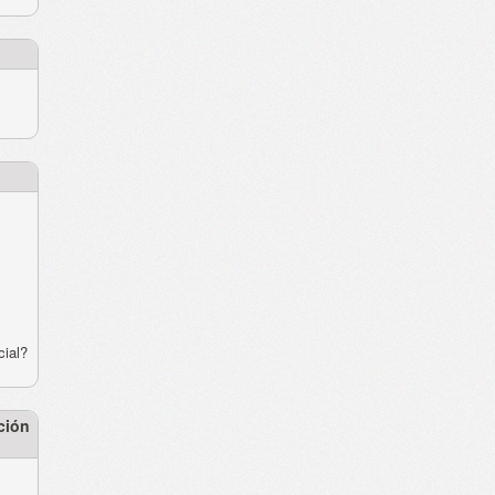
cial?
ción