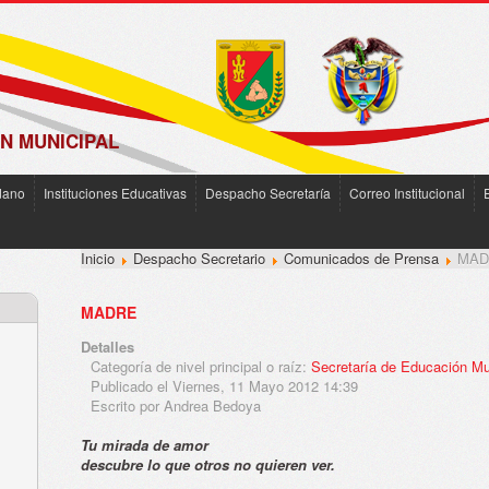
N MUNICIPAL
dano
Instituciones Educativas
Despacho Secretaría
Correo Institucional
Inicio
Despacho Secretario
Comunicados de Prensa
MAD
MADRE
Detalles
Categoría de nivel principal o raíz:
Secretaría de Educación Mu
Publicado el Viernes, 11 Mayo 2012 14:39
Escrito por Andrea Bedoya
Tu mirada de amor
descubre lo que otros no quieren ver.