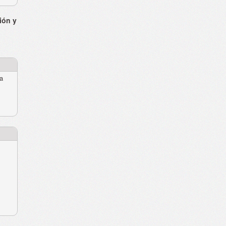
ión y
ra