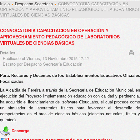
Inicio
Despacho Secretario
CONVOCATORIA CAPACITACIÓN EN
OPERACIÓN Y APROVECHAMIENTO PEDAGÓGICO DE LABORATORIOS
VIRTUALES DE CIENCIAS BÁSICAS
CONVOCATORIA CAPACITACIÓN EN OPERACIÓN Y
APROVECHAMIENTO PEDAGÓGICO DE LABORATORIOS
VIRTUALES DE CIENCIAS BÁSICAS
Detalles
Publicado el Viernes, 13 Noviembre 2015 17:42
Escrito por Despacho Secretaría Educación
Para:
Rectores y Docentes de los Establecimientos Educativos Oficiales
Focalizados
La Alcaldía de Pereira a través de la Secretaria de Educación Municipal, en
ejecución del Proyecto Implementación educación con calidad y pertinencia,
ha adquirido el licenciamiento del software CloudLabs, el cual procede como
un simulador de laboratorios físicos para favorecer el desarrollo de
competencias en el área de ciencias básicas (ciencias naturales, física y
química).
Descarga