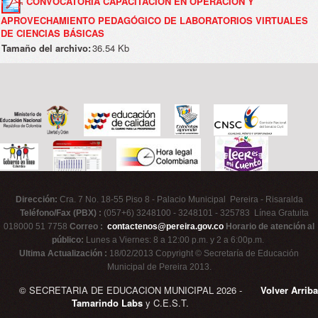
CONVOCATORIA CAPACITACIÓN EN OPERACIÓN Y
APROVECHAMIENTO PEDAGÓGICO DE LABORATORIOS VIRTUALES
DE CIENCIAS BÁSICAS
Tamaño del archivo:
36.54 Kb
Dirección:
Cra. 7 No. 18-55 Piso 8 - Palacio Municipal Pereira - Risaralda
Teléfono/Fax (PBX) :
(057+6) 3248100 - 3248101 - 325783 Línea Gratuita
018000 51 7758
Correo :
contactenos@pereira.gov.co
Horario de atención al
público:
Lunes a Viernes: 8 a 12:00 p.m. y 2 a 6:00p.m.
Ultima Actualización :
18/02/2013 Copyright © Secretaría de Educación
Municipal de Pereira 2013.
© SECRETARIA DE EDUCACION MUNICIPAL 2026 -
Volver Arriba
Tamarindo Labs
y C.E.S.T.