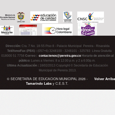
Dirección:
Cra. 7 No. 18-55 Piso 8 - Palacio Municipal Pereira - Risaralda
Teléfono/Fax (PBX) :
(057+6) 3248100 - 3248101 - 325783 Línea Gratuita
018000 51 7758
Correo :
contactenos@pereira.gov.co
Horario de atención al
público:
Lunes a Viernes: 8 a 12:00 p.m. y 2 a 6:00p.m.
Ultima Actualización :
18/02/2013 Copyright © Secretaría de Educación
Municipal de Pereira 2013.
© SECRETARIA DE EDUCACION MUNICIPAL 2026 -
Volver Arriba
Tamarindo Labs
y C.E.S.T.