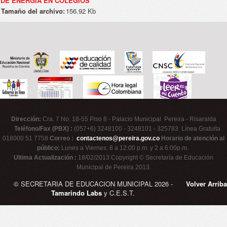
DE ENERGÍA EN COLEGIOS
Tamaño del archivo:
156.92 Kb
Dirección:
Cra. 7 No. 18-55 Piso 8 - Palacio Municipal Pereira - Risaralda
Teléfono/Fax (PBX) :
(057+6) 3248100 - 3248101 - 325783 Línea Gratuita
018000 51 7758
Correo :
contactenos@pereira.gov.co
Horario de atención al
público:
Lunes a Viernes: 8 a 12:00 p.m. y 2 a 6:00p.m.
Ultima Actualización :
18/02/2013 Copyright © Secretaría de Educación
Municipal de Pereira 2013.
© SECRETARIA DE EDUCACION MUNICIPAL 2026 -
Volver Arriba
Tamarindo Labs
y C.E.S.T.