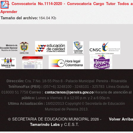
Convocatoria No.1114-2020 - Convocatoria Cargo Tutor Todos a
Aprender
Tamaño del archivo:
164.04 Kb
Dirección:
Cra. 7 No. 18-55 Piso 8 - Palacio Municipal Pereira - Risaralda
Teléfono/Fax (PBX) :
(057+6) 3248100 - 3248101 - 325783 Línea Gratuita
018000 51 7758
Correo :
contactenos@pereira.gov.co
Horario de atención al
público:
Lunes a Viernes: 8 a 12:00 p.m. y 2 a 6:00p.m.
Ultima Actualización :
18/02/2013 Copyright © Secretaría de Educación
Municipal de Pereira 2013.
© SECRETARIA DE EDUCACION MUNICIPAL 2026 -
Volver Arriba
Tamarindo Labs
y C.E.S.T.