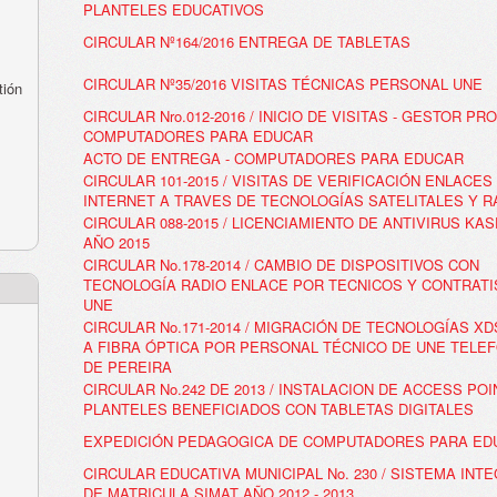
PLANTELES EDUCATIVOS
CIRCULAR Nº164/2016 ENTREGA DE TABLETAS
CIRCULAR Nº35/2016 VISITAS TÉCNICAS PERSONAL UNE
tión
CIRCULAR Nro.012-2016 / INICIO DE VISITAS - GESTOR P
COMPUTADORES PARA EDUCAR
ACTO DE ENTREGA - COMPUTADORES PARA EDUCAR
CIRCULAR 101-2015 / VISITAS DE VERIFICACIÓN ENLACES
INTERNET A TRAVES DE TECNOLOGÍAS SATELITALES Y R
CIRCULAR 088-2015 / LICENCIAMIENTO DE ANTIVIRUS KA
AÑO 2015
CIRCULAR No.178-2014 / CAMBIO DE DISPOSITIVOS CON
TECNOLOGÍA RADIO ENLACE POR TECNICOS Y CONTRATI
UNE
CIRCULAR No.171-2014 / MIGRACIÓN DE TECNOLOGÍAS XD
A FIBRA ÓPTICA POR PERSONAL TÉCNICO DE UNE TELE
DE PEREIRA
CIRCULAR No.242 DE 2013 / INSTALACION DE ACCESS POI
PLANTELES BENEFICIADOS CON TABLETAS DIGITALES
EXPEDICIÓN PEDAGOGICA DE COMPUTADORES PARA ED
CIRCULAR EDUCATIVA MUNICIPAL No. 230 / SISTEMA INT
DE MATRICULA SIMAT AÑO 2012 - 2013