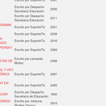
Escrito por Despacho
2300
Secretaría Educación
Escrito por Despacho
2211
Secretaría Educación
ROGRAMA
Escrito por SoporteTic
2231
Escrito por SoporteTic
2238
 A
Escrito por SoporteTic
2316
ADIO
SPERSKY
Escrito por SoporteTic
2369
Escrito por Leonardo
STAS DE
2398
Muñoz
SL Y HFC
FÓNICA
Escrito por SoporteTic
2397
NT EN
Escrito por SoporteTic
2455
Escrito por Despacho
UCAR
1600
Secretaría de Educación
EGRADO
Escrito por Johanna
2915
Rivillas Orozco