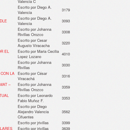
Valencia C
Escrito por Diego A.
3179
Valencia
Escrito por Diego A.
ODLE
3093
Valencia
Escrito por Johanna
3308
Rivillas Orozco
Escrito por Cesar
3220
Augusto Viracacha
R EL
Escrito por Maria Cecilia
4010
Lopez Lozano
Escrito por Johanna
3030
Rivillas
 CON LA
Escrito por César
3316
Viracachá
MAT –
Escrito por Johanna
3359
Rivillas Orozco
RTUAL
Escrito por Leonardo
3353
Fabio Muñoz F.
Escrito por Diego
Alejandro Valencia
3562
Cifuentes
Escrito por jrivillas
3399
OLARES
Escrito por jrivillas
3639