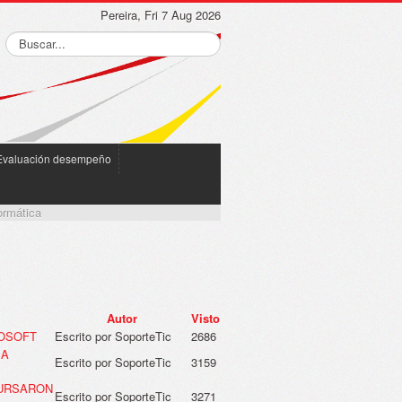
Pereira, Fri 7 Aug 2026
Evaluación desempeño
ormática
Autor
Visto
ROSOFT
Escrito por SoporteTic
2686
 A
Escrito por SoporteTic
3159
CURSARON
Escrito por SoporteTic
3271