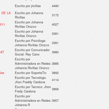
Escrito por jrivillas
4490
1 DE LA
Escrito por Johanna
3172
Rivillas
Escrito por Johanna
2011
4027
Rivillas Orozco
Escrito por Johanna
3361
Rivillas Orozco
Escrito por Psicóloga:
3361
Johanna Rivillas Orozco
Escrito por Comunicador
MAT
3980
Social: Rey Cano
Escrito por
Administradora en Redes:
3885
Johanna Rivillas Orozco
les
Escrito por SoporteTic
3892
Escrito por Tecnologo:
4114
Jhon Freddy Cardona
Escrito por Tecnico: Jhon
3856
Fredy Cardona
Escrito por
Administradora en Redes:
3957
Johanna R