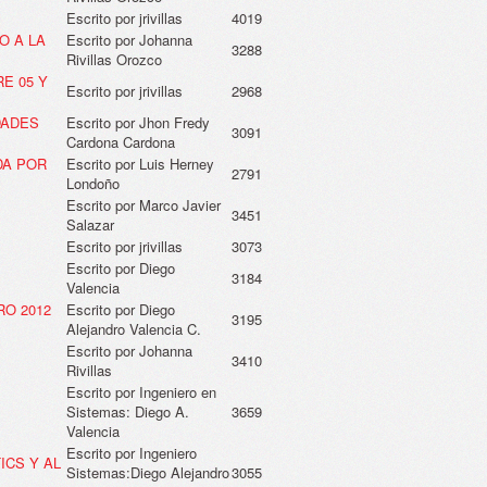
Escrito por jrivillas
4019
O A LA
Escrito por Johanna
3288
Rivillas Orozco
E 05 Y
Escrito por jrivillas
2968
DADES
Escrito por Jhon Fredy
3091
Cardona Cardona
DA POR
Escrito por Luis Herney
2791
Londoño
Escrito por Marco Javier
3451
Salazar
Escrito por jrivillas
3073
Escrito por Diego
3184
Valencia
RO 2012
Escrito por Diego
3195
Alejandro Valencia C.
Escrito por Johanna
3410
Rivillas
Escrito por Ingeniero en
Sistemas: Diego A.
3659
Valencia
Escrito por Ingeniero
ICS Y AL
Sistemas:Diego Alejandro
3055