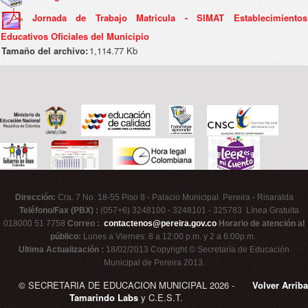
Jornada de Trabajo Matricula - SIMAT Establecimientos
Educativos Oficiales del Municipio
Tamaño del archivo:
1,114.77 Kb
Dirección:
Cra. 7 No. 18-55 Piso 8 - Palacio Municipal Pereira - Risaralda
Teléfono/Fax (PBX) :
(057+6) 3248100 - 3248101 - 325783 Línea Gratuita
018000 51 7758
Correo :
contactenos@pereira.gov.co
Horario de atención al
público:
Lunes a Viernes: 8 a 12:00 p.m. y 2 a 6:00p.m.
Ultima Actualización :
18/02/2013 Copyright © Secretaría de Educación
Municipal de Pereira 2013.
© SECRETARIA DE EDUCACION MUNICIPAL 2026 -
Volver Arriba
Tamarindo Labs
y C.E.S.T.