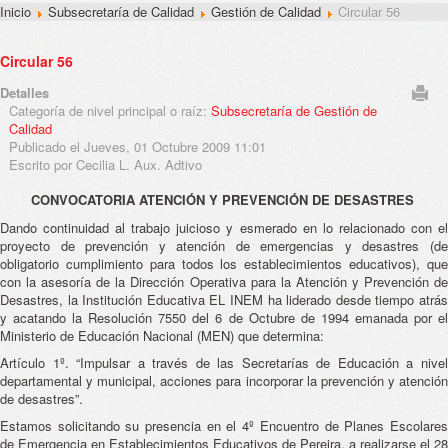
Inicio
Subsecretaría de Calidad
Gestión de Calidad
Circular 56
Circular 56
Detalles
Categoría de nivel principal o raíz:
Subsecretaría de Gestión de
Calidad
Publicado el Jueves, 01 Octubre 2009 11:01
Escrito por Cecilia L. Aux. Adtivo
CONVOCATORIA ATENCIÓN Y PREVENCIÓN DE DESASTRES
Dando continuidad al trabajo juicioso y esmerado en lo relacionado con el
proyecto de prevención y atención de emergencias y desastres (de
obligatorio cumplimiento para todos los establecimientos educativos), que
con la asesoría de la Dirección Operativa para la Atención y Prevención de
Desastres, la Institución Educativa EL INEM ha liderado desde tiempo atrás
y acatando la Resolución 7550 del 6 de Octubre de 1994 emanada por el
Ministerio de Educación Nacional (MEN) que determina:
Artículo 1º. “Impulsar a través de las Secretarías de Educación a nivel
departamental y municipal, acciones para incorporar la prevención y atención
de desastres”.
Estamos solicitando su presencia en el 4º Encuentro de Planes Escolares
de Emergencia en Establecimientos Educativos de Pereira, a realizarse el 28