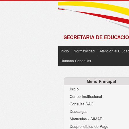
de
Matrícula
2018 -
2019
SECRETARIA DE EDUCACIO
Inicio
Normatividad
Atención al Ciuda
ü
https://goo.gl/ivvVP6
Humano-Cesantías
Menú Principal
Inicio
Correo Institucional
Consulta SAC
Descargas
Matriculas - SIMAT
Desprendibles de Pago