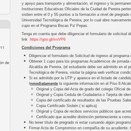
y apoyo para transporte y alimentación, el ingreso y la permane
Instituciones Educativas Oficiales de la Ciudad de Pereira perte
sisben entre el 0 y 55 puntos a la formación a nivel de pregrad
Universidad Tecnológica de Pereira, por lo cual abre nuevamente 
cupo en el Programa Becas Pa' Pepas.
Tenga en cuenta que debe diligenciar el formulario de solicitud 
link
https://goo.gl/ivvVP6
011
Condiciones del Programa
Diligenciar el formulario de Solicitud de ingreso al programa
Obtener 1 cupo para los programas Académicos de jornada o
ón de
Alcaldía de Pereira. (el estudiante debe ser admitido en el
Tecnológica de Pereira, visitar la página web verificar condic
Si es admitido por la UTP y aparece en el listado de candid
I
nmediatamente
la siguiente información en el Piso 8 Alca
Original y Copia del Acta de grado del colegio Oficial de
Original y Copia Cedula de Ciudadanía o Tarjeta de iden
Copia del certificado de resultados de las Pruebas Sabe
Copia Certificado Sisbén ( si aplica)
Original y Copia de recibos servicios públicos que acred
Certificado que acredite distinción perteneciente a comu
No tener título de pregrado ni estar cursando algún progra
Firmar Acta de Compromiso en compañía de su acudiente, tut