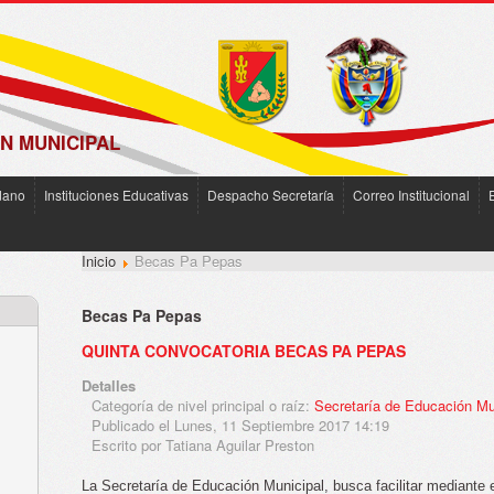
N MUNICIPAL
dano
Instituciones Educativas
Despacho Secretaría
Correo Institucional
Inicio
Becas Pa Pepas
Becas Pa Pepas
QUINTA CONVOCATORIA BECAS PA PEPAS
Detalles
Categoría de nivel principal o raíz:
Secretaría de Educación Mu
Publicado el Lunes, 11 Septiembre 2017 14:19
Escrito por Tatiana Aguilar Preston
La Secretaría de Educación Municipal, busca facilitar mediante 