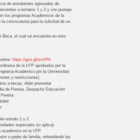
ncia de estudiantes egresados de
necientes a estratos 1 y 2 y con puntaje
o en los programas Académicos de la
la convocatoria para la solicitud de un
de Beca, el cual se encuentra en este
 online:
https://goo.gl/ivvVP6
rdinaria de la UTP aprobados por la
 programa Académico por la Universidad
iones y restricciones).
atos a becas, debe presentar
ldia de Pereira, Despacho Educación:
 Pereira
tidad
r
ite estrato 1 y 2
nidades especiales (si aplica)
ma académico en la UTP.
or o padre de familia, refrendando las