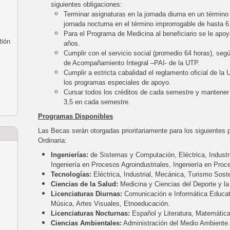
siguientes obligaciones:
Terminar asignaturas en la jornada diurna en un término
jornada nocturna en el término improrrogable de hasta 6
Para el Programa de Medicina al beneficiario se le apo
tión
años.
Cumplir con el servicio social (promedio 64 horas), seg
de Acompañamiento Integral –PAI- de la UTP.
Cumplir a estricta cabalidad el reglamento oficial de la
los programas especiales de apoyo.
Cursar todos los créditos de cada semestre y mantene
3,5 en cada semestre.
Programas Disponibles
Las Becas serán otorgadas prioritariamente para los siguiente
Ordinaria:
Ingenierías:
de Sistemas y Computación, Eléctrica, Industri
Ingeniería en Procesos Agroindustriales, Ingeniería en Proc
Tecnologías:
Eléctrica, Industrial, Mecánica, Turismo Sost
Ciencias de la Salud:
Medicina y Ciencias del Deporte y l
Licenciaturas Diurnas:
Comunicación e Informática Educati
Música, Artes Visuales, Etnoeducación.
Licenciaturas Nocturnas:
Español y Literatura, Matemáticas
Ciencias Ambientales:
Administración del Medio Ambiente.