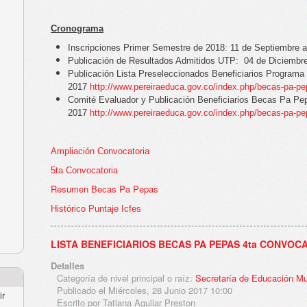
Cronograma
I
nscripciones Primer Semestre de 2018: 11 de Septiembre 
Publicación de Resultados Admitidos UTP: 04 de Diciembr
Publicación Lista Preseleccionados Beneficiarios Program
2017
http://www.pereiraeduca.gov.co/index.php/becas-pa-p
Comité Evaluador y Publicación Beneficiarios Becas Pa Pe
2017
http://www.pereiraeduca.gov.co/index.php/becas-pa-p
Ampliación Convocatoria
5ta Convocatoria
Resumen Becas Pa Pepas
Histórico Puntaje Icfes
LISTA BENEFICIARIOS BECAS PA PEPAS 4ta CONVOC
Detalles
Categoría de nivel principal o raíz:
Secretaría de Educación Mu
Publicado el Miércoles, 28 Junio 2017 10:00
ir
Escrito por Tatiana Aguilar Preston