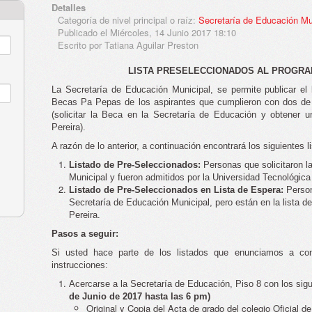
Detalles
Categoría de nivel principal o raíz:
Secretaría de Educación Mu
Publicado el Miércoles, 14 Junio 2017 18:10
Escrito por Tatiana Aguilar Preston
LISTA PRESELECCIONADOS AL PROGRA
La Secretaría de Educación Municipal, se permite publicar el
Becas Pa Pepas de los aspirantes que cumplieron con dos de l
(solicitar la Beca en la Secretaría de Educación y obtener 
Pereira).
A razón de lo anterior, a continuación encontrará los siguientes l
Listado de Pre-Seleccionados:
Personas que solicitaron l
Municipal y fueron admitidos por la Universidad Tecnológica
Listado de Pre-Seleccionados en Lista de Espera:
Person
Secretaría de Educación Municipal, pero están en la lista d
Pereira.
Pasos a seguir:
Si usted hace parte de los listados que enunciamos a cont
instrucciones:
Acercarse a la Secretaría de Educación, Piso 8 con los si
de Junio de 2017 hasta las 6 pm)
Original y Copia del Acta de grado del colegio Oficial de