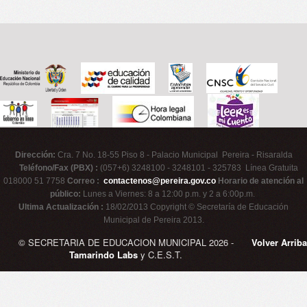
Dirección:
Cra. 7 No. 18-55 Piso 8 - Palacio Municipal Pereira - Risaralda
Teléfono/Fax (PBX) :
(057+6) 3248100 - 3248101 - 325783 Línea Gratuita
018000 51 7758
Correo :
contactenos@pereira.gov.co
Horario de atención al
público:
Lunes a Viernes: 8 a 12:00 p.m. y 2 a 6:00p.m.
Ultima Actualización :
18/02/2013 Copyright © Secretaría de Educación
Municipal de Pereira 2013.
© SECRETARIA DE EDUCACION MUNICIPAL 2026 -
Volver Arriba
Tamarindo Labs
y C.E.S.T.