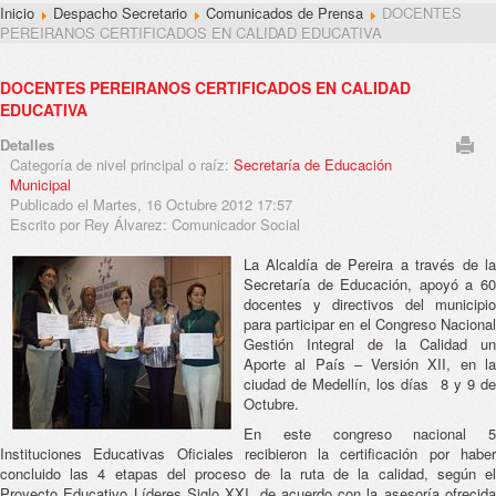
Inicio
Despacho Secretario
Comunicados de Prensa
DOCENTES
PEREIRANOS CERTIFICADOS EN CALIDAD EDUCATIVA
DOCENTES PEREIRANOS CERTIFICADOS EN CALIDAD
EDUCATIVA
Detalles
Categoría de nivel principal o raíz:
Secretaría de Educación
Municipal
Publicado el Martes, 16 Octubre 2012 17:57
Escrito por Rey Álvarez: Comunicador Social
La Alcaldía de Pereira a través de la
Secretaría de Educación, apoyó a 60
docentes y directivos del municipio
para participar en el Congreso Nacional
Gestión Integral de la Calidad un
Aporte al País – Versión XII, en la
ciudad de Medellín, los días 8 y 9 de
Octubre.
En este congreso nacional 5
Instituciones Educativas Oficiales recibieron la certificación por haber
concluido las 4 etapas del proceso de la ruta de la calidad, según el
Proyecto Educativo Líderes Siglo XXI, de acuerdo con la asesoría ofrecida