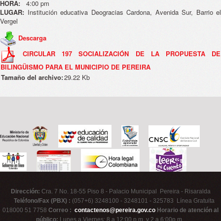
HORA:
4:00 pm
LUGAR:
Institución educativa Deogracias Cardona, Avenida Sur, Barrio el
Vergel
Descarga
CIRCULAR 197 SOCIALIZACIÓN DE LA PROPUESTA DE
BILINGÜISMO PARA EL MUNICIPIO DE PEREIRA
Tamaño del archivo:
29.22 Kb
Dirección:
Cra. 7 No. 18-55 Piso 8 - Palacio Municipal Pereira - Risaralda
Teléfono/Fax (PBX) :
(057+6) 3248100 - 3248101 - 325783 Línea Gratuita
018000 51 7758
Correo :
contactenos@pereira.gov.co
Horario de atención al
público:
Lunes a Viernes: 8 a 12:00 p.m. y 2 a 6:00p.m.