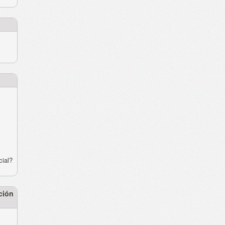
cial?
ción