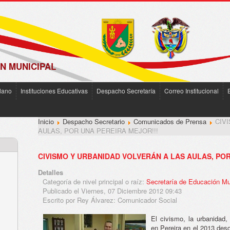
N MUNICIPAL
dano
Instituciones Educativas
Despacho Secretaría
Correo Institucional
Inicio
Despacho Secretario
Comunicados de Prensa
CIV
AULAS, POR UNA PEREIRA MEJOR!!!
CIVISMO Y URBANIDAD VOLVERÁN A LAS AULAS, POR
Detalles
Categoría de nivel principal o raíz:
Secretaría de Educación Mu
Publicado el Viernes, 07 Diciembre 2012 09:43
Escrito por Rey Álvarez: Comunicador Social
El civismo, la urbanidad,
en Pereira en el 2013 desd