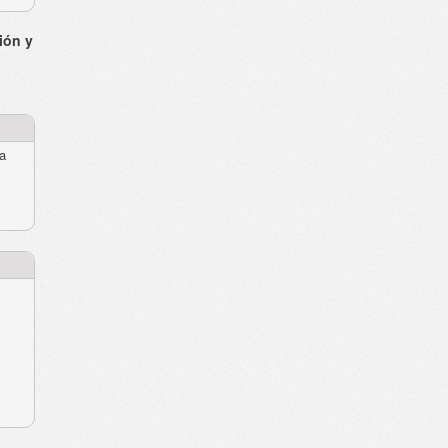
ión y
ra