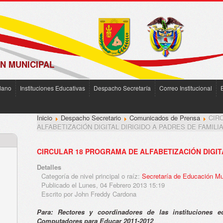
N MUNICIPAL
dano
Instituciones Educativas
Despacho Secretaría
Correo Institucional
Inicio
Despacho Secretario
Comunicados de Prensa
CIR
ALFABETIZACIÓN DIGITAL DIRIGIDO A PADRES DE FAMILI
CIRCULAR 18 PROGRAMA DE ALFABETIZACIÓN DIGITA
Detalles
Categoría de nivel principal o raíz:
Secretaría de Educación Mu
Publicado el Lunes, 04 Febrero 2013 15:19
Escrito por John Freddy Cardona
Para: Rectores y coordinadores de las instituciones e
Computadores para Educar 2011-2012