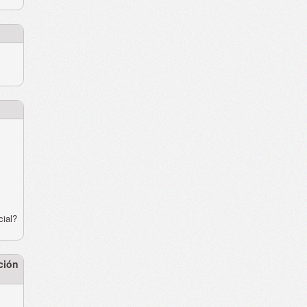
cial?
ción