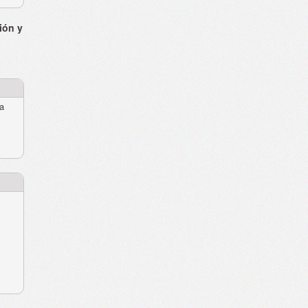
ión y
ra