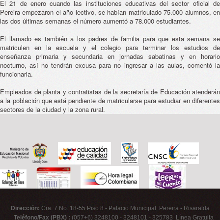
El 21 de enero cuando las instituciones educativas del sector oficial de
Pereira empezaron el año lectivo, se habían matriculado 75.000 alumnos, en
las dos últimas semanas el número aumentó a 78.000 estudiantes.
El llamado es también a los padres de familia para que esta semana se
matriculen en la escuela y el colegio para terminar los estudios de
enseñanza primaria y secundaria en jornadas sabatinas y en horario
nocturno, así no tendrán excusa para no ingresar a las aulas, comentó la
funcionaria.
Empleados de planta y contratistas de la secretaría de Educación atenderán
a la población que está pendiente de matricularse para estudiar en diferentes
sectores de la ciudad y la zona rural.
Dirección:
Cra. 7 No. 18-55 Piso 8 - Palacio Municipal Pereira - Risaralda
Teléfono/Fax (PBX) :
(057+6) 3248100 - 3248101 - 325783 Línea Gratuita