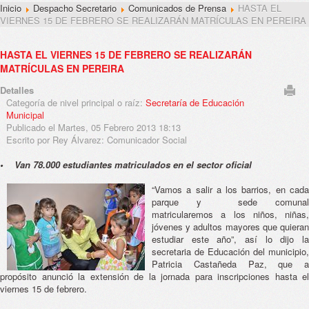
Inicio
Despacho Secretario
Comunicados de Prensa
HASTA EL
VIERNES 15 DE FEBRERO SE REALIZARÁN MATRÍCULAS EN PEREIRA
HASTA EL VIERNES 15 DE FEBRERO SE REALIZARÁN
MATRÍCULAS EN PEREIRA
Detalles
Categoría de nivel principal o raíz:
Secretaría de Educación
Municipal
Publicado el Martes, 05 Febrero 2013 18:13
Escrito por Rey Álvarez: Comunicador Social
• Van 78.000 estudiantes matriculados en el sector oficial
“Vamos a salir a los barrios, en cada
parque y sede comunal
matricularemos a los niños, niñas,
jóvenes y adultos mayores que quieran
estudiar este año”, así lo dijo la
secretaria de Educación del municipio,
Patricia Castañeda Paz, que a
propósito anunció la extensión de la jornada para inscripciones hasta el
viernes 15 de febrero.