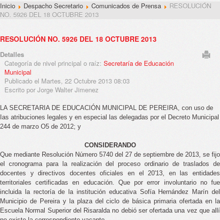
Inicio
Despacho Secretario
Comunicados de Prensa
RESOLUCIÓN
NO. 5926 DEL 18 OCTUBRE 2013
RESOLUCIÓN NO. 5926 DEL 18 OCTUBRE 2013
Detalles
Categoría de nivel principal o raíz:
Secretaría de Educación
Municipal
Publicado el Martes, 22 Octubre 2013 08:03
Escrito por Jorge Walter Jimenez
LA SECRETARIA DE EDUCACIÓN MUNICIPAL DE PEREIRA, con uso de
Ias atribuciones legales y en especial las delegadas por el Decreto Municipal
244 de marzo O5 de 2012; y
CONSIDERANDO
Que mediante Resolución Número 5740 del 27 de septiembre de 2013, se fijo
el cronograma para la realización del proceso ordinario de traslados de
docentes y directivos docentes oficiales en el 20'13, en las entidades
territoriales certificadas en educación. Que por error involuntario no fue
incluida la rectoría de la institución educativa Sofía Hernández Marín del
Municipio de Pereira y la plaza del ciclo de básica primaria ofertada en la
Escuela Normal Superior del Risaralda no debió ser ofertada una vez que allí
no existe la correspondiente vacante,