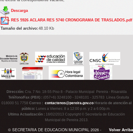
Descarga
RES 5926 ACLARA RES 5740 CRONOGRAMA DE TRASLADOS.pdf
Tamaño del archivo:
48.10 Kb
Dirección:
Cra. 7 No. 18-55 Piso 8 - Palacio Municipal Pereira - Risaralda
Teléfono/Fax (PBX) :
(057+6) 3248100 - 3248101 - 325783 Línea Gratuita
018000 51 7758
Correo :
contactenos@pereira.gov.co
Horario de atención al
público:
Lunes a Viernes: 8 a 12:00 p.m. y 2 a 6:00p.m.
Ultima Actualización :
18/02/2013 Copyright © Secretaría de Educación
Municipal de Pereira 2013.
© SECRETARIA DE EDUCACION MUNICIPAL 2026 -
Volver Arriba