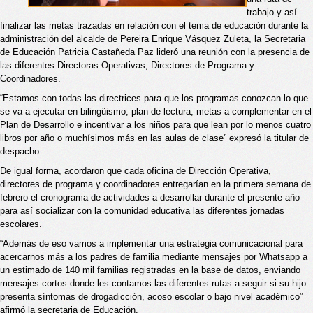
trabajo y así 
finalizar las metas trazadas en relación con el tema de educación durante la 
administración del alcalde de Pereira Enrique Vásquez Zuleta, la Secretaria 
de Educación Patricia Castañeda Paz lideró una reunión con la presencia de 
las diferentes Directoras Operativas, Directores de Programa y 
Coordinadores.
“
Estamos con todas las directrices para que los programas conozcan lo que 
se va a ejecutar en bilingüismo, plan de lectura, metas a complementar en el 
Plan de Desarrollo e incentivar a los niños para que lean por lo menos cuatro 
libros por año o muchísimos más en las aulas de clase” expresó la titular de 
despacho.
De igual forma, acordaron que cada oficina de Dirección Operativa, 
directores de programa y coordinadores entregarían en la primera semana de 
febrero el cronograma de actividades a desarrollar durante el presente año 
para así socializar con la comunidad educativa las diferentes jornadas 
escolares.
“
Además de eso vamos a implementar una estrategia comunicacional para 
acercarnos más a los padres de familia mediante mensajes por Whatsapp a 
un estimado de 140 mil familias registradas en la base de datos, enviando 
mensajes cortos donde les contamos las diferentes rutas a seguir si su hijo 
presenta síntomas de drogadicción, acoso escolar o bajo nivel académico” 
afirmó la secretaria de Educación.