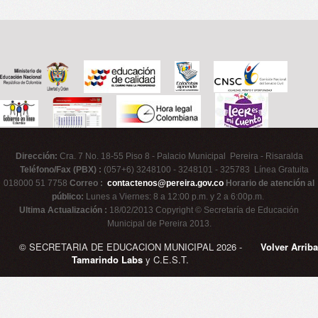
Dirección:
Cra. 7 No. 18-55 Piso 8 - Palacio Municipal Pereira - Risaralda
Teléfono/Fax (PBX) :
(057+6) 3248100 - 3248101 - 325783 Línea Gratuita
018000 51 7758
Correo :
contactenos@pereira.gov.co
Horario de atención al
público:
Lunes a Viernes: 8 a 12:00 p.m. y 2 a 6:00p.m.
Ultima Actualización :
18/02/2013 Copyright © Secretaría de Educación
Municipal de Pereira 2013.
© SECRETARIA DE EDUCACION MUNICIPAL 2026 -
Volver Arriba
Tamarindo Labs
y C.E.S.T.