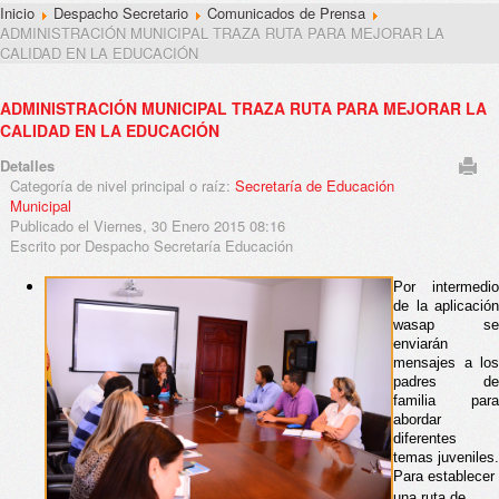
Inicio
Despacho Secretario
Comunicados de Prensa
ADMINISTRACIÓN MUNICIPAL TRAZA RUTA PARA MEJORAR LA
CALIDAD EN LA EDUCACIÓN
ADMINISTRACIÓN MUNICIPAL TRAZA RUTA PARA MEJORAR LA
CALIDAD EN LA EDUCACIÓN
Detalles
Categoría de nivel principal o raíz:
Secretaría de Educación
Municipal
Publicado el Viernes, 30 Enero 2015 08:16
Escrito por Despacho Secretaría Educación
Por  intermedio 
de la aplicación 
wasap se 
enviarán 
mensajes a los 
padres
de 
familia para 
abordar 
diferentes 
temas juveniles.
Para establecer 
una ruta de 