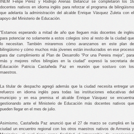
INEM Felipe Pérez y Rodrigo Arenas Betancur se completaron los 16 
docentes nativos en idioma inglés para reforzar el programa de bilingüismo 
que adelanta la administración del alcalde Enrique Vásquez Zuleta con el 
apoyo del Ministerio de Educación.
“
Estamos esperando a mitad de año que lleguen más docentes de inglés 
para potenciar no solamente a estos colegios sino al resto de la ciudad que 
lo necesitan. También miraremos cómo avanzamos en este plan de 
bilingüismo y cómo muchos más jóvenes están involucrados en ese proceso 
para dar cumplimiento al Plan de Desarrollo “Por una Pereira mejor”, para 
más y mejores niños bilingües en la ciudad” expresó la secretaria de 
Educación Patricia Castañeda Paz en reunión que sostuvo con los 
maestros.
La titular de despacho agregó además que la ciudad necesita entregar un 
refuerzo en idioma inglés para todas las instituciones educativas del 
municipio y en esa premisa el alcalde Enrique Vásquez se encuentra 
gestionando ante el Ministerio de Educación más docentes nativos que 
pueden llegar en el mes de julio.
Asimismo, Castañeda Paz anunció que el 27 de marzo se cumplirá en la 
ciudad un encuentro regional con los otros maestros nativos de Armenia y 