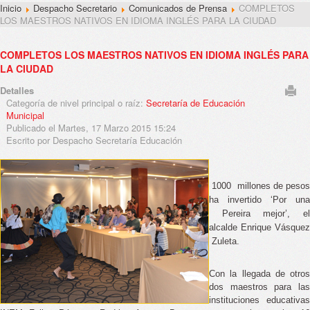
Inicio
Despacho Secretario
Comunicados de Prensa
COMPLETOS
LOS MAESTROS NATIVOS EN IDIOMA INGLÉS PARA LA CIUDAD
COMPLETOS LOS MAESTROS NATIVOS EN IDIOMA INGLÉS PARA
LA CIUDAD
Detalles
Categoría de nivel principal o raíz:
Secretaría de Educación
Municipal
Publicado el Martes, 17 Marzo 2015 15:24
Escrito por Despacho Secretaría Educación
 1000 
millones de pesos
ha invertido ‘Por una 
alcalde Enrique Vásquez 
 Zuleta.
Con la llegada de otros 
dos maestros para las 
instituciones educativas 