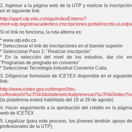
2. Ingresar a la página web de la UTP y realizar la inscripción
en el siguiente link:
http://app4.utp.edu.co/sigu/indexExterno?
mod=utp.registroacademico.inscripciones.portalinscrito.ui.extjs
Si el link no funciona, la ruta alterna es:
* www.utp.edu.co
* Seleccionar el link de inscripciones en el banner superior
* Seleccionar Paso 1: "Realizar inscripción"
* En la selección del nivel de los estudios, dar clic en
"Programas de pregrado en convenio"
* Seleccionar Tecnología Industrial Convenio Cuba
3. Diligenciar formulario de ICETEX disponible en el siguiente
link:
http://www.icetex.gov.co/dnnpro5/es-
co/fondos/m%c3%b3dulodesolicitudyrenovaci%c3%b3ndecr%c3
(la plataforma estará habilitada del 18 al 29 de agosto)
4. Hacer seguimiento a la aprobación del crédito en la página
web de ICETEX
5. Legalizar (para este proceso, los jóvenes tendrán apoyo de
profesionales de la UTP)