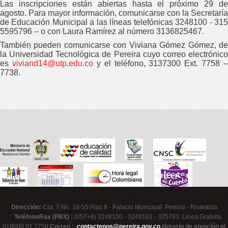
Las inscripciones están abiertas hasta el próximo 29 de
agosto. Para mayor información, comunicarse con la Secretaría
de Educación Municipal a las líneas telefónicas 3248100 - 315
5595796 – o con Laura Ramírez al número 3136825467.
También pueden comunicarse con Viviana Gómez Gómez, de
la Universidad Tecnológica de Pereira cuyo correo electrónico
es
viviand14@utp.edu.co
y el teléfono, 3137300 Ext. 7758 –
7738.
Dirección:
Cra. 7 No. 18-55 Piso 8 - Palacio Municipal Pereira - Risaralda
Teléfono/Fax (PBX) :
(057+6) 3248100 - 3248101 - 325783 Línea Gratuita
018000 51 7758
Correo :
contactenos@pereira.gov.co
Horario de atención al