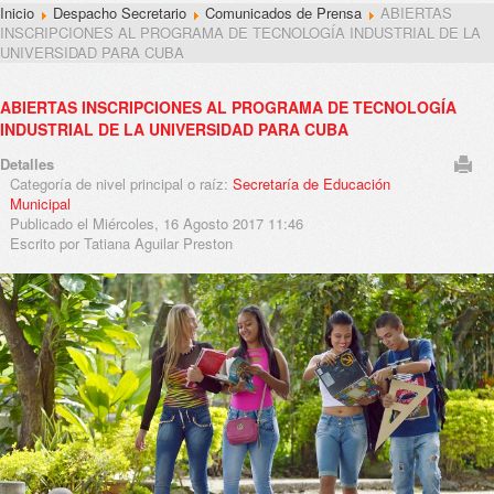
Inicio
Despacho Secretario
Comunicados de Prensa
ABIERTAS
INSCRIPCIONES AL PROGRAMA DE TECNOLOGÍA INDUSTRIAL DE LA
UNIVERSIDAD PARA CUBA
ABIERTAS INSCRIPCIONES AL PROGRAMA DE TECNOLOGÍA
INDUSTRIAL DE LA UNIVERSIDAD PARA CUBA
Detalles
Categoría de nivel principal o raíz:
Secretaría de Educación
Municipal
Publicado el Miércoles, 16 Agosto 2017 11:46
Escrito por Tatiana Aguilar Preston