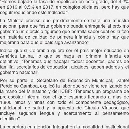
“Hemos bajado la tasa de repetición en este grado, del 4,2%
en 2016 al 3,5% en 2017, en colegios oficiales, pero hay que
seguir reduciendo este indicador”.
La Ministra precisó que próximamente se hará una muestra
nacional para que “este gobierno pueda entregarle al próximo
gobierno un ejercicio riguroso que permita saber cuál es la foto
en materia de calidad de primera infancia y cómo hay que
mejorarla para que el país siga avanzando”.
Indicó que si Colombia quiere ser el país mejor educado en
América Latina, lo que se haga en primera infancia es
definitivo. “Tenemos que trabajar todos: docentes, padres de
familia, secretarios de educación, alcaldes, gobernadores y el
gobierno nacional”.
Por su parte, el Secretario de Educación Municipal, Daniel
Perdomo Gamboa, explicó la labor que se viene realizando de
la mano del Ministerio y del ICBF: “Tenemos un programa de
pre-escolar integral con el que estamos llegando a más de
1.800 niños y niñas con todo el componente pedagógico,
nutricional, de salud y la apuesta de Círculo Virtuoso que
incluye segunda lengua y acercamiento al pensamiento
científico”.
La cobertura en atención integral en la modalidad institucional