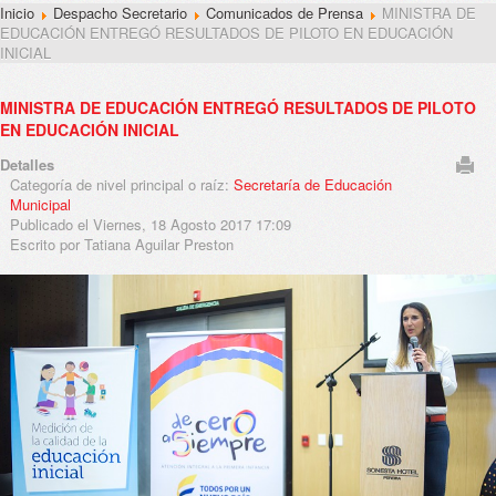
Inicio
Despacho Secretario
Comunicados de Prensa
MINISTRA DE
EDUCACIÓN ENTREGÓ RESULTADOS DE PILOTO EN EDUCACIÓN
INICIAL
MINISTRA DE EDUCACIÓN ENTREGÓ RESULTADOS DE PILOTO
EN EDUCACIÓN INICIAL
Detalles
Categoría de nivel principal o raíz:
Secretaría de Educación
Municipal
Publicado el Viernes, 18 Agosto 2017 17:09
Escrito por Tatiana Aguilar Preston