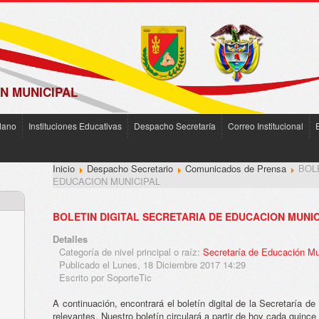
N MUNICIPAL
dano
Instituciones Educativas
Despacho Secretaría
Correo Institucional
Inicio
Despacho Secretario
Comunicados de Prensa
BOL
EDUCACION MUNICIPAL
BOLETIN DIGITAL SECRETARIA DE EDUCACION MUNIC
Detalles
Categoría de nivel principal o raíz:
Secretaría de Educación Mu
Publicado el Lunes, 18 Diciembre 2017 14:29
Escrito por SoporteTic
A continuación, encontrará el boletín digital de la Secretaría 
relevantes. Nuestro boletín circulará a partir de hoy cada quince