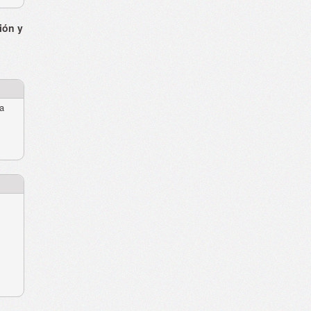
ión y
ra