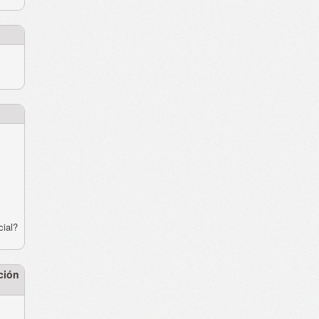
cial?
ción