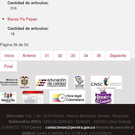
Cantidad de artículos:
316
Becas Pa Pepas
Cantidad de artículos:
18
Página 36 de 53
Inicio
Anterior
31
32
33
34
35
Siguiente
Final
Dirección:
Cra. 7 No. 18-55 Piso 8 - Palacio Municipal Pereira - Risaralda
Teléfono/Fax (PBX) :
(057+6) 3248100 - 3248101 - 325783 Línea Gratuita
018000 51 7758
Correo :
contactenos@pereira.gov.co
Horario de atención al
público:
Lunes a Viernes: 8 a 12:00 p.m. y 2 a 6:00p.m.