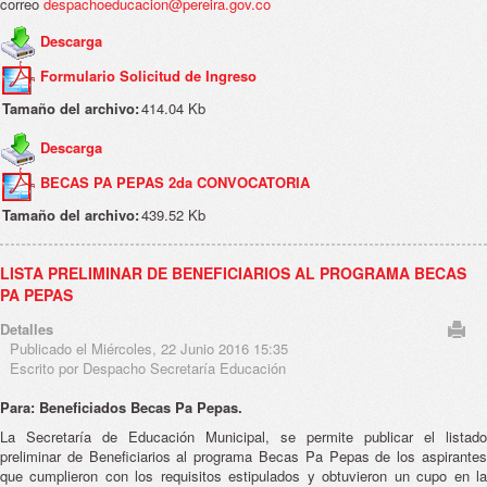
correo
despachoeducacion@pereira.gov.co
Descarga
Formulario Solicitud de Ingreso
Tamaño del archivo:
414.04 Kb
Descarga
BECAS PA PEPAS 2da CONVOCATORIA
Tamaño del archivo:
439.52 Kb
LISTA PRELIMINAR DE BENEFICIARIOS AL PROGRAMA BECAS
PA PEPAS
Detalles
Publicado el Miércoles, 22 Junio 2016 15:35
Escrito por Despacho Secretaría Educación
Para: Beneficiados Becas Pa Pepas.
La Secretaría de Educación Municipal, se permite publicar el listado
preliminar de Beneficiarios al programa Becas Pa Pepas de los aspirantes
que cumplieron con los requisitos estipulados y obtuvieron un cupo en la