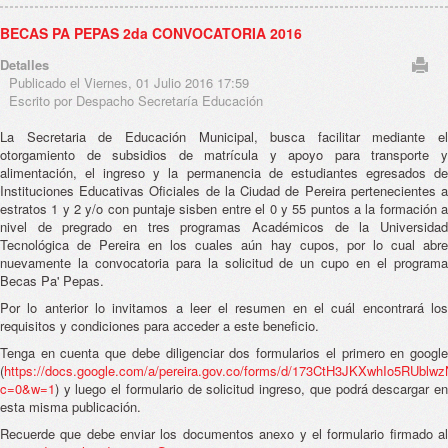
BECAS PA PEPAS 2da CONVOCATORIA 2016
Detalles
Publicado el Viernes, 01 Julio 2016 17:59
Escrito por Despacho Secretaría Educación
La Secretaria de Educación Municipal, busca facilitar mediante el
otorgamiento de subsidios de matrícula y apoyo para transporte y
alimentación, el ingreso y la permanencia de estudiantes egresados de
Instituciones Educativas Oficiales de la Ciudad de Pereira pertenecientes a
estratos 1 y 2 y/o con puntaje sisben entre el 0 y 55 puntos a la formación a
nivel de pregrado en tres programas Académicos de la Universidad
Tecnológica de Pereira en los cuales aún hay cupos, por lo cual abre
nuevamente la convocatoria para la solicitud de un cupo en el programa
Becas Pa' Pepas.
Por lo anterior lo invitamos a leer el resumen en el cuál encontrará los
requisitos y condiciones para acceder a este beneficio.
Tenga en cuenta que debe diligenciar dos formularios el primero en google
(
https://docs.google.com/a/pereira.gov.co/forms/d/173CtH3JKXwhIo5RUblw
c=0&w=1
) y luego el formulario de solicitud ingreso, que podrá descargar en
esta misma publicación.
Recuerde que debe enviar los documentos anexo y el formulario firmado al