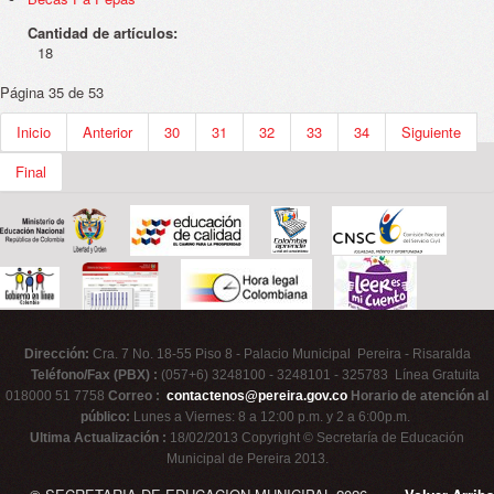
Cantidad de artículos:
18
Página 35 de 53
Inicio
Anterior
30
31
32
33
34
Siguiente
Final
Dirección:
Cra. 7 No. 18-55 Piso 8 - Palacio Municipal Pereira - Risaralda
Teléfono/Fax (PBX) :
(057+6) 3248100 - 3248101 - 325783 Línea Gratuita
018000 51 7758
Correo :
contactenos@pereira.gov.co
Horario de atención al
público:
Lunes a Viernes: 8 a 12:00 p.m. y 2 a 6:00p.m.
Ultima Actualización :
18/02/2013 Copyright © Secretaría de Educación
Municipal de Pereira 2013.