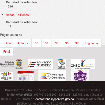
Cantidad de artículos:
316
Becas Pa Pepas
Cantidad de artículos:
18
Página 38 de 53
Inicio
Anterior
33
34
35
36
37
Siguiente
Final
Dirección:
Cra. 7 No. 18-55 Piso 8 - Palacio Municipal Pereira - Risaralda
Teléfono/Fax (PBX) :
(057+6) 3248100 - 3248101 - 325783 Línea Gratuita
018000 51 7758
Correo :
contactenos@pereira.gov.co
Horario de atención al
público:
Lunes a Viernes: 8 a 12:00 p.m. y 2 a 6:00p.m.